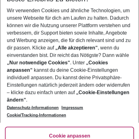
Wer wird verreisen
Wir verwenden Cookies und ähnliche Technologien, um
2 Erwachsene
Keine Kinder
unsere Webseite für dich am Laufen zu halten. Dadurch
können wir die Nutzung unserer Plattform verstehen und
Mehr Filter anzeigen
verbessern, dir Support bieten sowie Inhalte, Angebote
und Werbung anzeigen, die für dich relevant sind und zu
dir passen. Klicke auf
„Alle akzeptieren“
, wenn du
einverstanden bist. Dir reicht das Nötigste? Dann wähle
„Nur notwendige Cookies“
. Unter
„Cookies
anpassen“
kannst du deine Cookie-Einstellungen
Footer
Footer navigation
individuell anpassen. Du kannst deine Privatsphäre-
Über uns
Einstellungen natürlich jederzeit ändern oder widerrufen
AGB
– klicke dazu einfach unten auf
„Cookie-Einstellungen
Service & Hilfe
Bestpreisgarantie
ändern“
.
Datenschutz-Informationen
Impressum
Agenturbetreuung
Cookie-Einstellungen ändern
Folge uns
Barrierefreies Reisen
Cookie/Tracking-Informationen
Cookie-Richtlinie
Check-in
Datenschutz
FAQ
Fakten
Cookie anpassen
HanseMerkur Reiseversicherung
Flexibel buchen