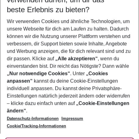
11.08.26
–
09.08.27
5-8 Nächte
beste Erlebnis zu bieten?
Wer wird verreisen
Wir verwenden Cookies und ähnliche Technologien, um
2 Erwachsene
Keine Kinder
unsere Webseite für dich am Laufen zu halten. Dadurch
können wir die Nutzung unserer Plattform verstehen und
Mehr Filter anzeigen
verbessern, dir Support bieten sowie Inhalte, Angebote
und Werbung anzeigen, die für dich relevant sind und zu
dir passen. Klicke auf
„Alle akzeptieren“
, wenn du
einverstanden bist. Dir reicht das Nötigste? Dann wähle
„Nur notwendige Cookies“
. Unter
„Cookies
anpassen“
kannst du deine Cookie-Einstellungen
Footer
Footer navigation
individuell anpassen. Du kannst deine Privatsphäre-
Über uns
Einstellungen natürlich jederzeit ändern oder widerrufen
AGB
– klicke dazu einfach unten auf
„Cookie-Einstellungen
Service & Hilfe
Bestpreisgarantie
ändern“
.
Datenschutz-Informationen
Impressum
Agenturbetreuung
Cookie-Einstellungen ändern
Folge uns
Barrierefreies Reisen
Cookie/Tracking-Informationen
Cookie-Richtlinie
Check-in
Datenschutz