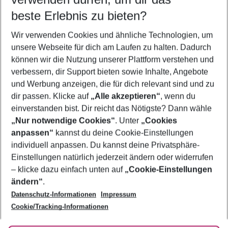
11.08.26
–
09.08.27
5-8 Nächte
beste Erlebnis zu bieten?
Wer wird verreisen
Wir verwenden Cookies und ähnliche Technologien, um
2 Erwachsene
Keine Kinder
unsere Webseite für dich am Laufen zu halten. Dadurch
können wir die Nutzung unserer Plattform verstehen und
Mehr Filter anzeigen
verbessern, dir Support bieten sowie Inhalte, Angebote
und Werbung anzeigen, die für dich relevant sind und zu
dir passen. Klicke auf
„Alle akzeptieren“
, wenn du
einverstanden bist. Dir reicht das Nötigste? Dann wähle
„Nur notwendige Cookies“
. Unter
„Cookies
anpassen“
kannst du deine Cookie-Einstellungen
Footer
Footer navigation
individuell anpassen. Du kannst deine Privatsphäre-
Über uns
Einstellungen natürlich jederzeit ändern oder widerrufen
AGB
– klicke dazu einfach unten auf
„Cookie-Einstellungen
Service & Hilfe
Bestpreisgarantie
ändern“
.
Datenschutz-Informationen
Impressum
Agenturbetreuung
Cookie-Einstellungen ändern
Folge uns
Barrierefreies Reisen
Cookie/Tracking-Informationen
Cookie-Richtlinie
Check-in
Datenschutz