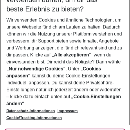
11.08.26
–
09.08.27
5-8 Nächte
beste Erlebnis zu bieten?
Wer wird verreisen
Wir verwenden Cookies und ähnliche Technologien, um
2 Erwachsene
Keine Kinder
unsere Webseite für dich am Laufen zu halten. Dadurch
können wir die Nutzung unserer Plattform verstehen und
Mehr Filter anzeigen
verbessern, dir Support bieten sowie Inhalte, Angebote
und Werbung anzeigen, die für dich relevant sind und zu
dir passen. Klicke auf
„Alle akzeptieren“
, wenn du
einverstanden bist. Dir reicht das Nötigste? Dann wähle
„Nur notwendige Cookies“
. Unter
„Cookies
anpassen“
kannst du deine Cookie-Einstellungen
Footer
Footer navigation
individuell anpassen. Du kannst deine Privatsphäre-
Über uns
Einstellungen natürlich jederzeit ändern oder widerrufen
AGB
– klicke dazu einfach unten auf
„Cookie-Einstellungen
Service & Hilfe
Bestpreisgarantie
ändern“
.
Datenschutz-Informationen
Impressum
Agenturbetreuung
Cookie-Einstellungen ändern
Folge uns
Barrierefreies Reisen
Cookie/Tracking-Informationen
Cookie-Richtlinie
Check-in
Datenschutz