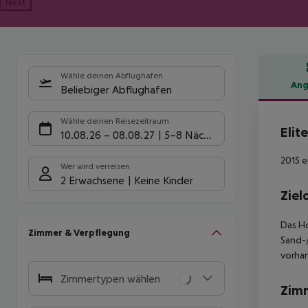
Next
Wähle deinen Abflughafen
Ang
Beliebiger Abflughafen
Hote
Wähle deinen Reisezeitraum
Elit
10.08.26
–
08.08.27
5-8 Nächte
2015 e
Wer wird verreisen
2 Erwachsene
Keine Kinder
Ziel
Das Ho
Zimmer & Verpflegung
Sand-/
vorhan
Zimmertypen wählen
Zim