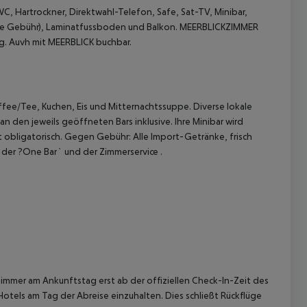
, Hartrockner, Direktwahl-Telefon, Safe, Sat-TV, Minibar,
hne Gebühr), Laminatfussboden und Balkon.
MEERBLICKZIMMER
g.
Auvh mit MEERBLICK buchbar.
ffee/Tee, Kuchen, Eis und Mitternachtssuppe. Diverse lokale
 akzeptieren
n den jeweils geöffneten Bars inklusive. Ihre Minibar wird
st obligatorisch. Gegen Gebühr: Alle Import-Getränke, frisch
 der ?One Bar` und der Zimmerservice .
immer am Ankunftstag erst ab der offiziellen Check-In-Zeit des
Hotels am Tag der Abreise einzuhalten. Dies schließt Rückflüge