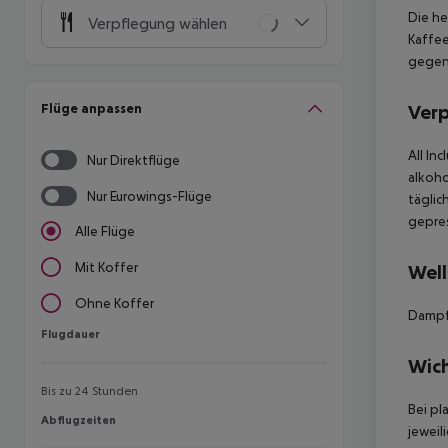
Die he
Verpflegung wählen
Kaffee
gegen 
Flüge anpassen
Ver
All In
Nur Direktflüge
alkoho
Nur Eurowings-Flüge
täglic
gepres
Alle Flüge
Mit Koffer
Well
Ohne Koffer
Dampf
Flugdauer
Flugdauer
Wich
Bis zu 24 Stunden
Bei pl
Abflugzeiten
Abflugzeiten
jeweil