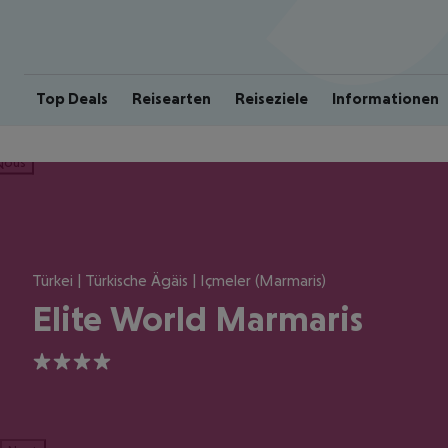
Top Deals
Reisearten
Reiseziele
Informationen
ious
Türkei | Türkische Ägäis | Içmeler (Marmaris)
Elite World Marmaris
4