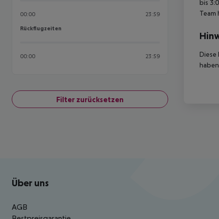
bis 3:
Team 
00:00
23:59
Rückflugzeiten
Rückflugzeiten
Hinw
Diese 
00:00
23:59
haben,
Filter zurücksetzen
Footer
Footer navigation
Über uns
AGB
Bestpreisgarantie