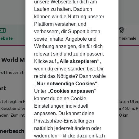
unsere Webseite für dich am
Laufen zu halten. Dadurch
können wir die Nutzung unserer
Plattform verstehen und
verbessern, dir Support bieten
ebote
Hotelbeschreibung
Hotelmerkmale
sowie Inhalte, Angebote und
Werbung anzeigen, die für dich
lbeschreibung
relevant sind und zu dir passen.
e World Marmaris
Klicke auf
„Alle akzeptieren“
,
4
wenn du einverstanden bist. Dir
röffnetes Strandhotel
reicht das Nötigste? Dann wähle
„Nur notwendige Cookies“
.
ort
Unter
„Cookies anpassen“
kannst du deine Cookie-
tel liegt im Feriengebiet Icmeler und ist ca. 40 m von der beliebten U
Einstellungen individuell
Kiesstrand entfernt. Zum Ortszentrum von Icmeler sind es etwa 450 m.
anpassen. Du kannst deine
den. Zum internationalen Flughafen von Dalaman sind es ca. 90 km.
Privatsphäre-Einstellungen
natürlich jederzeit ändern oder
merbeschreibung
widerrufen – klicke dazu einfach