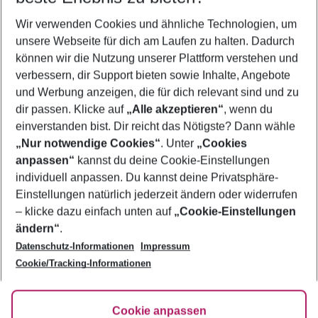
Wer wird verreisen
Wir verwenden Cookies und ähnliche Technologien, um
2 Erwachsene
Keine Kinder
unsere Webseite für dich am Laufen zu halten. Dadurch
können wir die Nutzung unserer Plattform verstehen und
Mehr Filter anzeigen
verbessern, dir Support bieten sowie Inhalte, Angebote
und Werbung anzeigen, die für dich relevant sind und zu
dir passen. Klicke auf
„Alle akzeptieren“
, wenn du
einverstanden bist. Dir reicht das Nötigste? Dann wähle
„Nur notwendige Cookies“
. Unter
„Cookies
anpassen“
kannst du deine Cookie-Einstellungen
Footer
Footer navigation
individuell anpassen. Du kannst deine Privatsphäre-
Über uns
Einstellungen natürlich jederzeit ändern oder widerrufen
AGB
– klicke dazu einfach unten auf
„Cookie-Einstellungen
Service & Hilfe
Bestpreisgarantie
ändern“
.
Datenschutz-Informationen
Impressum
Agenturbetreuung
Cookie-Einstellungen ändern
Folge uns
Barrierefreies Reisen
Cookie/Tracking-Informationen
Cookie-Richtlinie
Check-in
Datenschutz
FAQ
Fakten
Cookie anpassen
HanseMerkur Reiseversicherung
Flexibel buchen