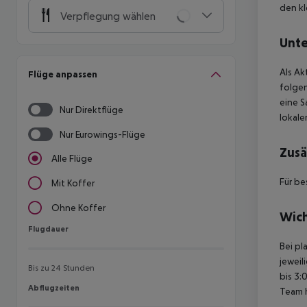
den kl
Verpflegung wählen
Unte
Als Ak
Flüge anpassen
folgen
eine S
Nur Direktflüge
lokal
Nur Eurowings-Flüge
Zusä
Alle Flüge
Für be
Mit Koffer
Ohne Koffer
Wich
Flugdauer
Flugdauer
Bei pl
jeweil
Bis zu 24 Stunden
bis 3:
Abflugzeiten
Abflugzeiten
Team 