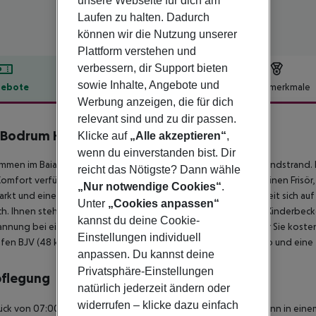
unsere Webseite für dich am
Laufen zu halten. Dadurch
können wir die Nutzung unserer
Plattform verstehen und
verbessern, dir Support bieten
sowie Inhalte, Angebote und
ebote
Hotelbeschreibung
Hotelmerkmale
Werbung anzeigen, die für dich
lbeschreibung
relevant sind und zu dir passen.
 Bodrum Hotel
Klicke auf
„Alle akzeptieren“
,
5
wenn du einverstanden bist. Dir
mmen im Baia Hotel in Gündogan. Das Hotel liegt direkt am Sandstrand. 
reicht das Nötigste? Dann wähle
Komfort verfügt das Hotel über eine Rezeption, eine Lobby, einen Frisör
„Nur notwendige Cookies“
.
arkt und einen Konferenzraum. Für Kinder gibt es die Möglichkeit sich au
Unter
„Cookies anpassen“
ch. Ihnen stehen 2 Pools mit Frischwasser und mit getrenntem Kinderbeck
kannst du deine Cookie-
nnung bei einem Drink. Sonnenschirme und -liegen stehen für Sie koste
Einstellungen individuell
fen BJV (48 km). Zur Unterhaltung bietet das Hotel: eine Disko und ein
anpassen. Du kannst deine
Privatsphäre-Einstellungen
pflegung
natürlich jederzeit ändern oder
widerrufen – klicke dazu einfach
ück von 07:00 - 10:00 Uhr: Buffet. Mittag- und Abendessen kann in eine