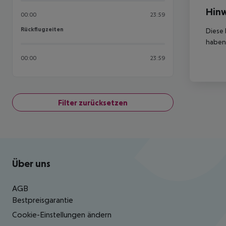
Hinw
00:00
23:59
Rückflugzeiten
Rückflugzeiten
Diese 
haben,
00:00
23:59
Filter zurücksetzen
Footer
Footer navigation
Über uns
AGB
Bestpreisgarantie
Cookie-Einstellungen ändern