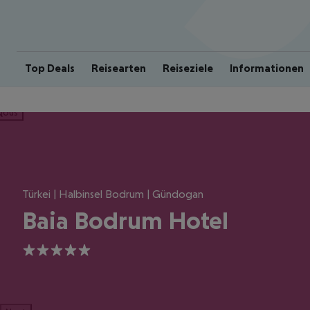
Top Deals
Reisearten
Reiseziele
Informationen
ious
Türkei | Halbinsel Bodrum | Gündogan
Baia Bodrum Hotel
5