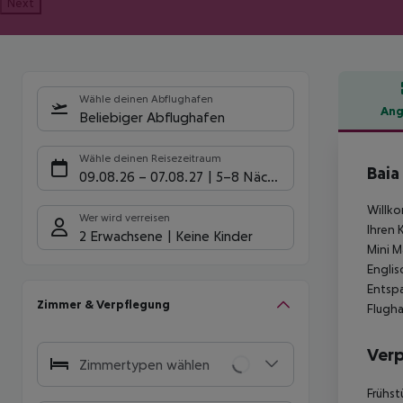
Next
Wähle deinen Abflughafen
Ang
Beliebiger Abflughafen
Hote
Wähle deinen Reisezeitraum
Baia
09.08.26
–
07.08.27
5-8 Nächte
Willko
Wer wird verreisen
Ihren 
2 Erwachsene
Keine Kinder
Mini M
Englis
Entspa
Zimmer & Verpflegung
Flugha
Ver
Zimmertypen wählen
Frühst