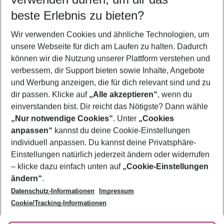
11.08.26
–
09.08.27
5-8 Nächte
beste Erlebnis zu bieten?
Wer wird verreisen
Wir verwenden Cookies und ähnliche Technologien, um
2 Erwachsene
Keine Kinder
unsere Webseite für dich am Laufen zu halten. Dadurch
können wir die Nutzung unserer Plattform verstehen und
Mehr Filter anzeigen
verbessern, dir Support bieten sowie Inhalte, Angebote
und Werbung anzeigen, die für dich relevant sind und zu
dir passen. Klicke auf
„Alle akzeptieren“
, wenn du
einverstanden bist. Dir reicht das Nötigste? Dann wähle
„Nur notwendige Cookies“
. Unter
„Cookies
anpassen“
kannst du deine Cookie-Einstellungen
Footer
Footer navigation
individuell anpassen. Du kannst deine Privatsphäre-
Über uns
Einstellungen natürlich jederzeit ändern oder widerrufen
AGB
– klicke dazu einfach unten auf
„Cookie-Einstellungen
Service & Hilfe
Bestpreisgarantie
ändern“
.
Datenschutz-Informationen
Impressum
Agenturbetreuung
Cookie-Einstellungen ändern
Folge uns
Barrierefreies Reisen
Cookie/Tracking-Informationen
Cookie-Richtlinie
Check-in
Datenschutz