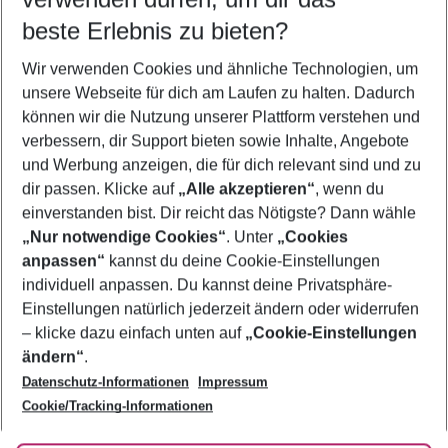
08.08.26
–
06.08.27
5-8 Nächte
beste Erlebnis zu bieten?
Wer wird verreisen
Wir verwenden Cookies und ähnliche Technologien, um
2 Erwachsene
Keine Kinder
unsere Webseite für dich am Laufen zu halten. Dadurch
können wir die Nutzung unserer Plattform verstehen und
Mehr Filter anzeigen
verbessern, dir Support bieten sowie Inhalte, Angebote
und Werbung anzeigen, die für dich relevant sind und zu
dir passen. Klicke auf
„Alle akzeptieren“
, wenn du
einverstanden bist. Dir reicht das Nötigste? Dann wähle
„Nur notwendige Cookies“
. Unter
„Cookies
anpassen“
kannst du deine Cookie-Einstellungen
Footer
Footer navigation
individuell anpassen. Du kannst deine Privatsphäre-
Über uns
Einstellungen natürlich jederzeit ändern oder widerrufen
AGB
– klicke dazu einfach unten auf
„Cookie-Einstellungen
Service & Hilfe
Bestpreisgarantie
ändern“
.
Datenschutz-Informationen
Impressum
Agenturbetreuung
Cookie-Einstellungen ändern
Folge uns
Barrierefreies Reisen
Cookie/Tracking-Informationen
Cookie-Richtlinie
Check-in
Datenschutz