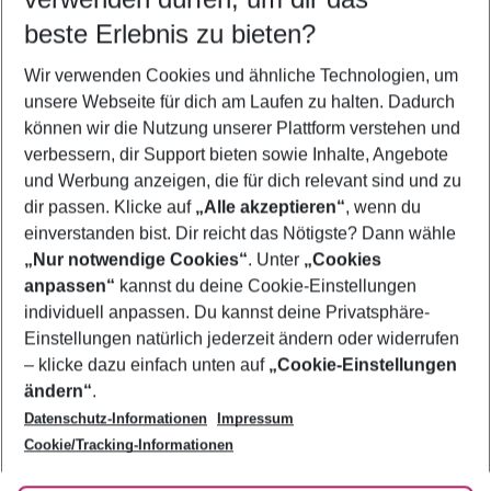
09.08.26
–
07.08.27
5-8 Nächte
beste Erlebnis zu bieten?
Wer wird verreisen
Wir verwenden Cookies und ähnliche Technologien, um
2 Erwachsene
Keine Kinder
unsere Webseite für dich am Laufen zu halten. Dadurch
können wir die Nutzung unserer Plattform verstehen und
Mehr Filter anzeigen
verbessern, dir Support bieten sowie Inhalte, Angebote
und Werbung anzeigen, die für dich relevant sind und zu
dir passen. Klicke auf
„Alle akzeptieren“
, wenn du
einverstanden bist. Dir reicht das Nötigste? Dann wähle
„Nur notwendige Cookies“
. Unter
„Cookies
anpassen“
kannst du deine Cookie-Einstellungen
Footer
Footer navigation
individuell anpassen. Du kannst deine Privatsphäre-
Über uns
Einstellungen natürlich jederzeit ändern oder widerrufen
AGB
– klicke dazu einfach unten auf
„Cookie-Einstellungen
Service & Hilfe
Bestpreisgarantie
ändern“
.
Datenschutz-Informationen
Impressum
Agenturbetreuung
Cookie-Einstellungen ändern
Folge uns
Barrierefreies Reisen
Cookie/Tracking-Informationen
Cookie-Richtlinie
Check-in
Datenschutz