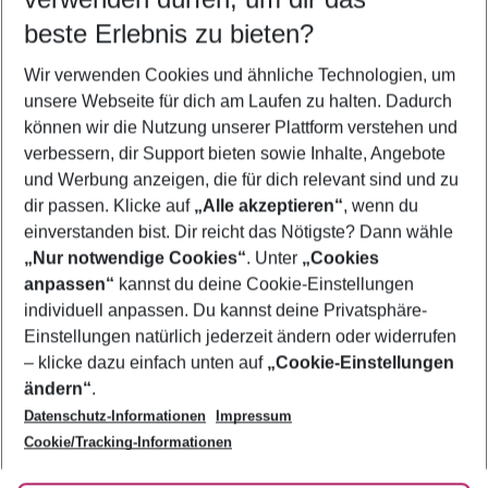
08.08.26
–
06.08.27
5-8 Nächte
beste Erlebnis zu bieten?
Wer wird verreisen
Wir verwenden Cookies und ähnliche Technologien, um
2 Erwachsene
Keine Kinder
unsere Webseite für dich am Laufen zu halten. Dadurch
können wir die Nutzung unserer Plattform verstehen und
Mehr Filter anzeigen
verbessern, dir Support bieten sowie Inhalte, Angebote
und Werbung anzeigen, die für dich relevant sind und zu
dir passen. Klicke auf
„Alle akzeptieren“
, wenn du
einverstanden bist. Dir reicht das Nötigste? Dann wähle
„Nur notwendige Cookies“
. Unter
„Cookies
anpassen“
kannst du deine Cookie-Einstellungen
Footer
Footer navigation
individuell anpassen. Du kannst deine Privatsphäre-
Über uns
Einstellungen natürlich jederzeit ändern oder widerrufen
AGB
– klicke dazu einfach unten auf
„Cookie-Einstellungen
Service & Hilfe
Bestpreisgarantie
ändern“
.
Datenschutz-Informationen
Impressum
Agenturbetreuung
Cookie-Einstellungen ändern
Folge uns
Barrierefreies Reisen
Cookie/Tracking-Informationen
Cookie-Richtlinie
Check-in
Datenschutz