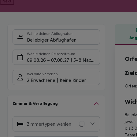
Next
Wähle deinen Abflughafen
Ang
Beliebiger Abflughafen
Hote
Wähle deinen Reisezeitraum
Orfe
09.08.26
–
07.08.27
5-8 Nächte
Ziel
Wer wird verreisen
2 Erwachsene
Keine Kinder
Orfeus
Wich
Zimmer & Verpflegung
Bei pl
jeweil
Zimmertypen wählen
bis 3:
Team 