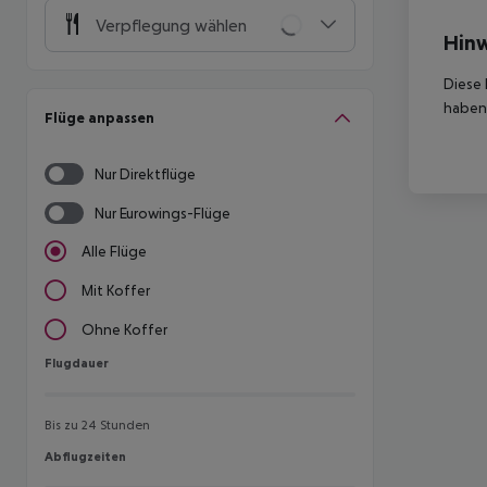
Verpflegung wählen
Hinw
Diese 
haben,
Flüge anpassen
Nur Direktflüge
Nur Eurowings-Flüge
Alle Flüge
Mit Koffer
Ohne Koffer
Flugdauer
Flugdauer
Bis zu 24 Stunden
Abflugzeiten
Abflugzeiten