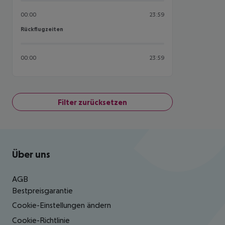
00:00
23:59
Rückflugzeiten
Rückflugzeiten
00:00
23:59
Filter zurücksetzen
Footer
Footer navigation
Über uns
AGB
Bestpreisgarantie
Cookie-Einstellungen ändern
Cookie-Richtlinie