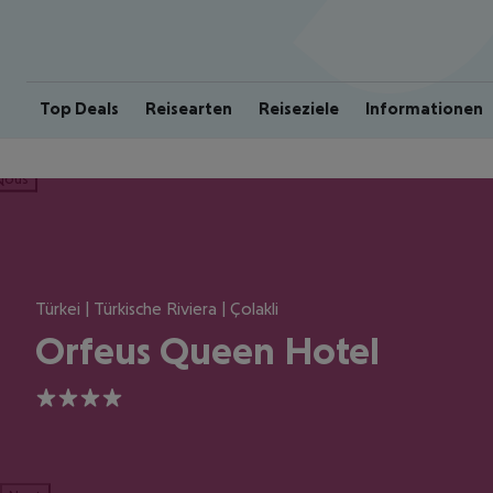
Top Deals
Reisearten
Reiseziele
Informationen
ious
Türkei | Türkische Riviera | Çolakli
Orfeus Queen Hotel
4