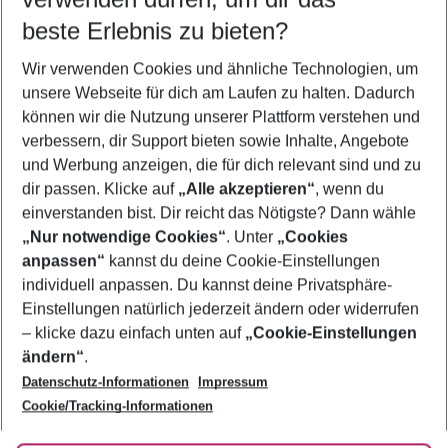
09.08.26
–
07.08.27
5-8 Nächte
beste Erlebnis zu bieten?
Wer wird verreisen
Wir verwenden Cookies und ähnliche Technologien, um
2 Erwachsene
Keine Kinder
unsere Webseite für dich am Laufen zu halten. Dadurch
können wir die Nutzung unserer Plattform verstehen und
Mehr Filter anzeigen
verbessern, dir Support bieten sowie Inhalte, Angebote
und Werbung anzeigen, die für dich relevant sind und zu
dir passen. Klicke auf
„Alle akzeptieren“
, wenn du
einverstanden bist. Dir reicht das Nötigste? Dann wähle
„Nur notwendige Cookies“
. Unter
„Cookies
anpassen“
kannst du deine Cookie-Einstellungen
Footer
Footer navigation
individuell anpassen. Du kannst deine Privatsphäre-
Über uns
Einstellungen natürlich jederzeit ändern oder widerrufen
AGB
– klicke dazu einfach unten auf
„Cookie-Einstellungen
Service & Hilfe
Bestpreisgarantie
ändern“
.
Datenschutz-Informationen
Impressum
Agenturbetreuung
Cookie-Einstellungen ändern
Folge uns
Barrierefreies Reisen
Cookie/Tracking-Informationen
Cookie-Richtlinie
Check-in
Datenschutz