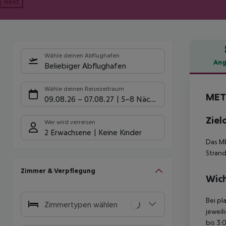
Next
Wähle deinen Abflughafen
Ang
Beliebiger Abflughafen
Hote
Wähle deinen Reisezeitraum
MET
09.08.26
–
07.08.27
5-8 Nächte
Ziel
Wer wird verreisen
2 Erwachsene
Keine Kinder
Das ME
Strand
Zimmer & Verpflegung
Wich
Bei pl
Zimmertypen wählen
jeweil
bis 3: