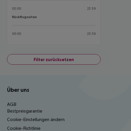
00:00
23:59
Rückflugzeiten
Rückflugzeiten
00:00
23:59
Filter zurücksetzen
Footer
Footer navigation
Über uns
AGB
Bestpreisgarantie
Cookie-Einstellungen ändern
Cookie-Richtlinie