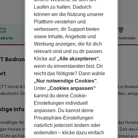
Laufen zu halten. Dadurch
können wir die Nutzung unserer
Plattform verstehen und
verbessern, dir Support bieten
sowie Inhalte, Angebote und
ebote
Hotelbeschreibung
Hotelmerkmale
Werbung anzeigen, die für dich
lbeschreibung
relevant sind und zu dir passen.
T Bodrum
Klicke auf
„Alle akzeptieren“
,
5
wenn du einverstanden bist. Dir
ort
reicht das Nötigste? Dann wähle
„Nur notwendige Cookies“
.
TT Hotel & Beach Resort Bodrum liegt an der Haremtan-Bucht in Bodrum 
Unter
„Cookies anpassen“
abschnitt. Das Hotel verfügt über Zimmer, Suiten, Lofts und Villen, ein
kannst du deine Cookie-
Einstellungen individuell
tige Informationen
anpassen. Du kannst deine
Privatsphäre-Einstellungen
anmäßiger Ankunft im Zielgebiet ab 04:00 Uhr morgens steht das Hotelz
natürlich jederzeit ändern oder
igen Hotels zur Verfügung. Ebenso ist die offizielle Check-Out-Zeit des 
widerrufen – klicke dazu einfach
00 Uhr am Folgetag ein. Früh-Check-In bzw. Spät-Check-Out können je n