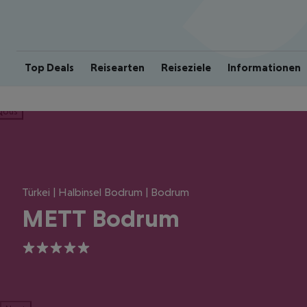
Top Deals
Reisearten
Reiseziele
Informationen
ious
Türkei | Halbinsel Bodrum | Bodrum
METT Bodrum
5