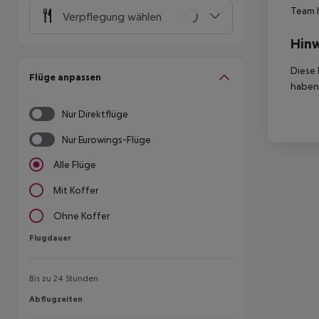
Team 
Verpflegung wählen
Hinw
Diese 
Flüge anpassen
haben,
Nur Direktflüge
Nur Eurowings-Flüge
Alle Flüge
Mit Koffer
Ohne Koffer
Flugdauer
Flugdauer
Bis zu 24 Stunden
Abflugzeiten
Abflugzeiten