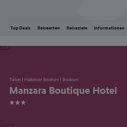
Top Deals
Reisearten
Reiseziele
Informationen
ious
Türkei | Halbinsel Bodrum | Bodrum
Manzara Boutique Hotel
3