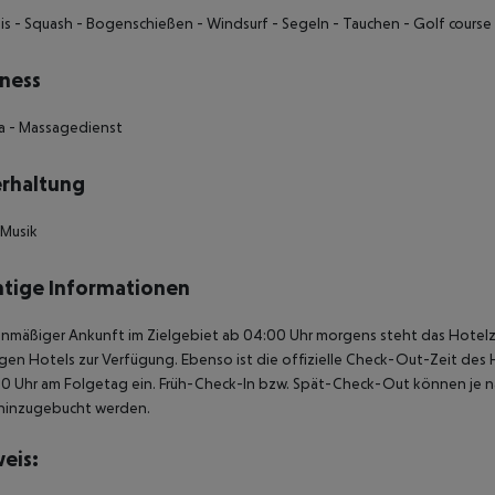
is
- Squash
- Bogenschießen
- Windsurf
- Segeln
- Tauchen
- Golf course
ness
a - Massagedienst
rhaltung
-Musik
tige Informationen
anmäßiger Ankunft im Zielgebiet ab 04:00 Uhr morgens steht das Hotelz
igen Hotels zur Verfügung. Ebenso ist die offizielle Check-Out-Zeit des 
00 Uhr am Folgetag ein. Früh-Check-In bzw. Spät-Check-Out können je n
hinzugebucht werden.
eis: