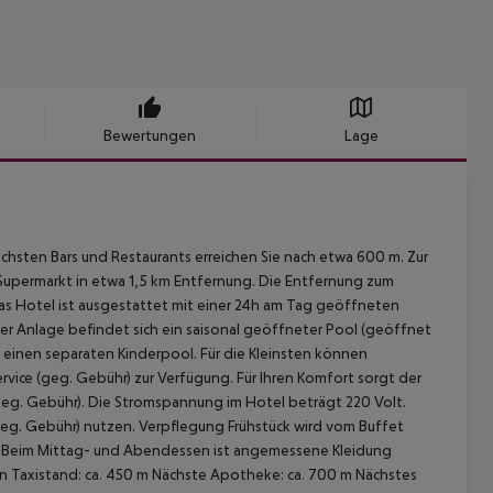
Bewertungen
Lage
hsten Bars und Restaurants erreichen Sie nach etwa 600 m. Zur
n Supermarkt in etwa 1,5 km Entfernung. Die Entfernung zum
s Hotel ist ausgestattet mit einer 24h am Tag geöffneten
r Anlage befindet sich ein saisonal geöffneter Pool (geöffnet
h einen separaten Kinderpool. Für die Kleinsten können
vice (geg. Gebühr) zur Verfügung. Für Ihren Komfort sorgt der
geg. Gebühr). Die Stromspannung im Hotel beträgt 220 Volt.
eg. Gebühr) nutzen.
Verpflegung Frühstück wird vom Buffet
. Beim Mittag- und Abendessen ist angemessene Kleidung
 Taxistand: ca. 450 m Nächste Apotheke: ca. 700 m Nächstes