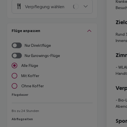
Kranke
Verpflegung wählen
Besuch
Ziel
Flüge anpassen
Rund 3
Innens
Nur Direktflüge
Zim
Nur Eurowings-Flüge
Alle Flüge
- WLAN
Handtu
Mit Koffer
Ohne Koffer
Ver
Flugdauer
Flugdauer
- Bio-
Abende
Bis zu 24 Stunden
Abflugzeiten
Abflugzeiten
Spor