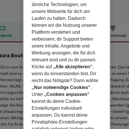
ähnliche Technologien, um
unsere Webseite für dich am
Laufen zu halten. Dadurch
können wir die Nutzung unserer
Plattform verstehen und
ebote
Hotelbeschreibung
Hotelmerkmale
verbessern, dir Support bieten
lbeschreibung
sowie Inhalte, Angebote und
Werbung anzeigen, die für dich
ara Boutique Hotel
relevant sind und zu dir passen.
3
Klicke auf
„Alle akzeptieren“
,
50 m vom Strand entfernt liegt das Hotel Comca Manzara Hotels. Die näc
wenn du einverstanden bist. Dir
tadt sind es ca. 1,2 km. Für den Einkauf von Lebensmitteln gibt es eine
fen beträgt etwa 45 km. Am Strand stehen Badetücher zur Verfügung. Da
reicht das Nötigste? Dann wähle
ion, WLAN, Sanitätskasten sowie Parkmöglichkeiten. Im Außenbereich de
„Nur notwendige Cookies“
.
em Liegestühle und Sonnenschirme für Sie bereitstehen. Hier gibt es auc
Unter
„Cookies anpassen“
ühle zur Verfügung gestellt werden. Weiterhin steht Ihnen ein Wäscheser
kannst du deine Cookie-
age. Bei Bedarf können Sie sich an den medizinischen Service wenden (
Einstellungen individuell
e Urlaubsregion erkunden möchte, kann den hotelnahen Auto-Verleih (g
anpassen. Du kannst deine
ten. Mittag- und Abendessen werden ebenfalls in Buffetform serviert
Privatsphäre-Einstellungen
cht. Für Ihr leibliches Wohl finden Sie im Hotel eine Poolbar.
Entfernungen
natürlich jederzeit ändern oder