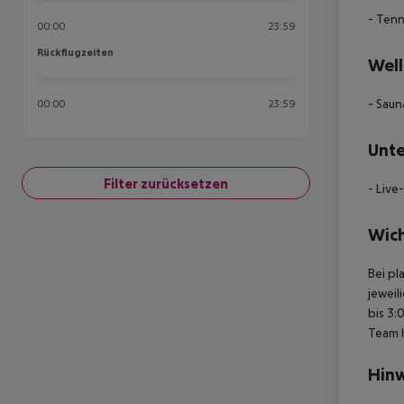
- Tenn
00:00
23:59
Rückflugzeiten
Rückflugzeiten
Well
- Saun
00:00
23:59
Unte
Filter zurücksetzen
- Live
Wich
Bei pl
jeweil
bis 3:
Team 
Hinw