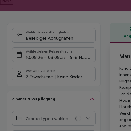
Next
Wähle deinen Abflughafen
Ang
Beliebiger Abflughafen
Hote
Wähle deinen Reisezeitraum
Manz
10.08.26
–
08.08.27
5-8 Nächte
Rund 3
Wer wird verreisen
Innens
2 Erwachsene
Keine Kinder
Flugha
Rezept
, an d
Zimmer & Verpflegung
Hochst
Hotelp
Wer di
Zimmertypen wählen
angebo
erwüns