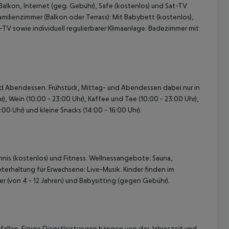
Balkon, Internet (geg. Gebühr), Safe (kostenlos) und Sat-TV
milienzimmer (Balkon oder Terrass):
Mit Babybett (kostenlos),
-TV sowie individuell regulierbarer Klimaanlage. Badezimmer mit
- und Abendessen. Frühstück, Mittag- und Abendessen dabei nur in
r), Wein (10:00 - 23:00 Uhr), Kaffee und Tee (10:00 - 23:00 Uhr),
 akzeptieren
00 Uhr) und kleine Snacks (14:00 - 16:00 Uhr).
nnis (kostenlos) und Fitness. Wellnessangebote: Sauna,
rhaltung für Erwachsene: Live-Musik. Kinder finden im
er (von 4 - 12 Jahren) und Babysitting (gegen Gebühr).
allen. Einige Dienstleistungen hängen von der Jahreszeit und