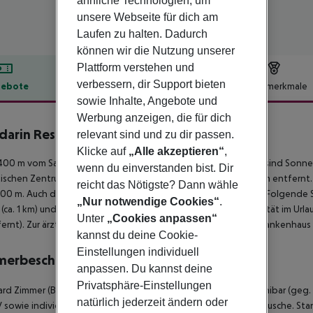
ähnliche Technologien, um
unsere Webseite für dich am
Laufen zu halten. Dadurch
können wir die Nutzung unserer
Plattform verstehen und
verbessern, dir Support bieten
ebote
Hotelbeschreibung
Hotelmerkmale
sowie Inhalte, Angebote und
lbeschreibung
Werbung anzeigen, die für dich
arin Resort
relevant sind und zu dir passen.
5
Klicke auf
„Alle akzeptieren“
,
400 m vom Sandstrand entfernt gelegenes Hotel. Am Strand sind Sonn
wenn du einverstanden bist. Dir
tischen Zentrum sind es ca. 200 m. Die Stadt Mugla ist ca. 110 km entfern
reicht das Nötigste? Dann wähle
00 m. Auch die nächste Diskothek liegt rund 400 m entfernt. Folgende 
„Nur notwendige Cookies“
.
 (ca. 1 km) und Bodrum Underwater Museum (ca. 1 km). Für Mobilität im Urlau
Unter
„Cookies anpassen“
ernt). Zur ärztlichen Versorgung im Notfall befindet sich ein Krankenhaus
kannst du deine Cookie-
Einstellungen individuell
merbeschreibung
anpassen. Du kannst deine
Privatsphäre-Einstellungen
rd Zimmer (Balkon oder Terrass):
Mit Babybett (kostenlos), Minibar (geg.
natürlich jederzeit ändern oder
 sowie individuell regulierbarer Klimaanlage. Badezimmer mit Dusche.
Stan