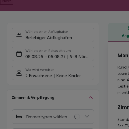
Next
Wähle deinen Abflughafen
Ang
Beliebiger Abflughafen
Hote
Wähle deinen Reisezeitraum
Mand
08.08.26
–
06.08.27
5-8 Nächte
Rund 
Wer wird verreisen
touris
2 Erwachsene
Keine Kinder
rund 4
Castle
m entf
Zimmer & Verpflegung
Zim
Zimmertypen wählen
Standa
Sat-TV