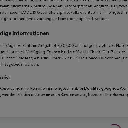
kalen klimatischen Bedingungen ab. Servicesprachen: englisch. Kreditkar
der neuen COVID19 Gesundheitsprotokolle eventuell nur im eingeschrä
ngen können ohne vorherige Information appliziert werden.
tige Informationen
anmäßiger Ankunft im Zielgebiet ab 04:00 Uhr morgens steht das Hotelz
igen Hotels zur Verfügung. Ebenso ist die offizielle Check-Out-Zeit des 
00 Uhr am Folgetag ein. Früh-Check-In bzw. Spät-Check-Out können je n
hinzugebucht werden.
eis:
Reise ist nicht für Personen mit eingeschränkter Mobilität geeignet. We
 wenden Sie sich bitte an unseren Kundenservice, bevor Sie Ihre Buchung