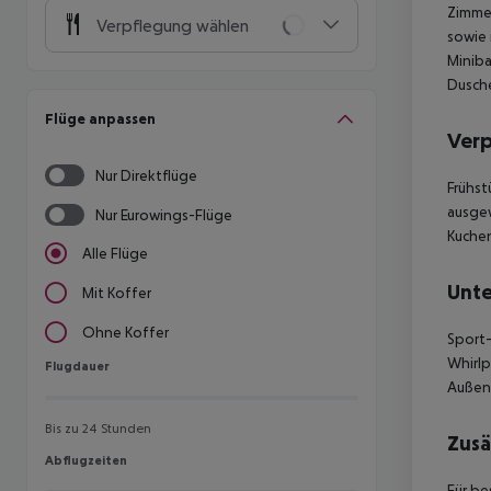
Zimmer
Verpflegung wählen
sowie 
Miniba
Dusch
Flüge anpassen
Ver
Nur Direktflüge
Frühst
ausgew
Nur Eurowings-Flüge
Kuchen
Alle Flüge
Unte
Mit Koffer
Ohne Koffer
Sport-
Whirlp
Flugdauer
Flugdauer
Außenb
Bis zu 24 Stunden
Zusä
Abflugzeiten
Abflugzeiten
Für be