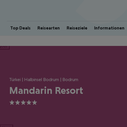
Top Deals
Reisearten
Reiseziele
Informationen
ious
Türkei | Halbinsel Bodrum | Bodrum
Mandarin Resort
5