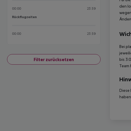
den lo
00:00
23:59
wegen 
Rückflugzeiten
Rückflugzeiten
Änderu
Wich
00:00
23:59
Bei pl
jeweil
Filter zurücksetzen
bis 3:
Team 
Hinw
Diese 
haben,