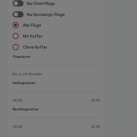
Nur Direktflüge
Nur Eurowings-Flüge
Alle Flüge
Mit Koffer
Ohne Koffer
Flugdauer
Flugdauer
Bis zu 24 Stunden
Abflugzeiten
Abflugzeiten
00:00
23:59
Rückflugzeiten
Rückflugzeiten
00:00
23:59