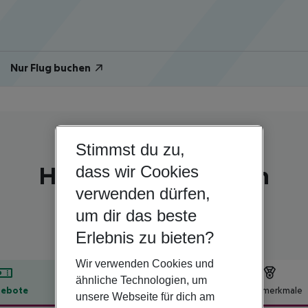
Nur Flug buchen
Stimmst du zu,
Türkei | Halbinsel Bodrum | Bodrum
Hotel Centro Bodrum
dass wir Cookies
verwenden dürfen,
3
um dir das beste
Erlebnis zu bieten?
Wir verwenden Cookies und
ähnliche Technologien, um
ebote
Hotelbeschreibung
Hotelmerkmale
unsere Webseite für dich am