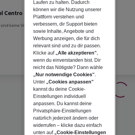
lbeschreibung
Laufen zu halten. Dadurch
können wir die Nutzung unserer
l Centro Bodrum
Plattform verstehen und
3
verbessern, dir Support bieten
 sind keine Veranstalterinfomationen verfügbar.
sowie Inhalte, Angebote und
Werbung anzeigen, die für dich
relevant sind und zu dir passen.
Klicke auf
„Alle akzeptieren“
,
wenn du einverstanden bist. Dir
reicht das Nötigste? Dann wähle
„Nur notwendige Cookies“
.
Unter
„Cookies anpassen“
kannst du deine Cookie-
Einstellungen individuell
anpassen. Du kannst deine
Privatsphäre-Einstellungen
natürlich jederzeit ändern oder
widerrufen – klicke dazu einfach
unten auf
„Cookie-Einstellungen