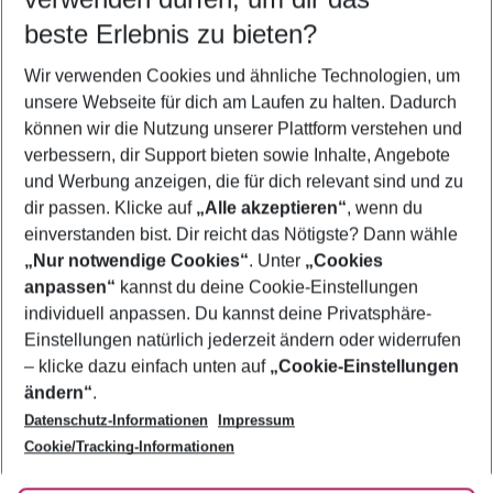
12.08.26
–
10.08.27
5-8 Nächte
beste Erlebnis zu bieten?
Wer wird verreisen
Wir verwenden Cookies und ähnliche Technologien, um
2 Erwachsene
Keine Kinder
unsere Webseite für dich am Laufen zu halten. Dadurch
können wir die Nutzung unserer Plattform verstehen und
Mehr Filter anzeigen
verbessern, dir Support bieten sowie Inhalte, Angebote
und Werbung anzeigen, die für dich relevant sind und zu
dir passen. Klicke auf
„Alle akzeptieren“
, wenn du
einverstanden bist. Dir reicht das Nötigste? Dann wähle
„Nur notwendige Cookies“
. Unter
„Cookies
anpassen“
kannst du deine Cookie-Einstellungen
Footer
Footer navigation
individuell anpassen. Du kannst deine Privatsphäre-
Über uns
Einstellungen natürlich jederzeit ändern oder widerrufen
AGB
– klicke dazu einfach unten auf
„Cookie-Einstellungen
Service & Hilfe
Bestpreisgarantie
ändern“
.
Datenschutz-Informationen
Impressum
Agenturbetreuung
Cookie-Einstellungen ändern
Folge uns
Barrierefreies Reisen
Cookie/Tracking-Informationen
Cookie-Richtlinie
Check-in
Datenschutz