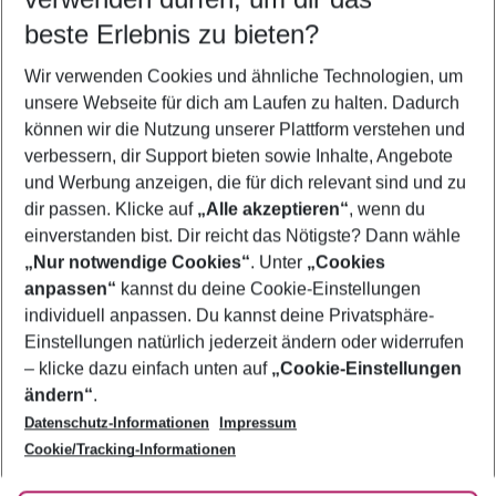
10.08.26
–
08.08.27
5-8 Nächte
beste Erlebnis zu bieten?
Wer wird verreisen
Wir verwenden Cookies und ähnliche Technologien, um
2 Erwachsene
Keine Kinder
unsere Webseite für dich am Laufen zu halten. Dadurch
können wir die Nutzung unserer Plattform verstehen und
Mehr Filter anzeigen
verbessern, dir Support bieten sowie Inhalte, Angebote
und Werbung anzeigen, die für dich relevant sind und zu
dir passen. Klicke auf
„Alle akzeptieren“
, wenn du
einverstanden bist. Dir reicht das Nötigste? Dann wähle
„Nur notwendige Cookies“
. Unter
„Cookies
anpassen“
kannst du deine Cookie-Einstellungen
Footer
Footer navigation
individuell anpassen. Du kannst deine Privatsphäre-
Über uns
Einstellungen natürlich jederzeit ändern oder widerrufen
AGB
– klicke dazu einfach unten auf
„Cookie-Einstellungen
Service & Hilfe
Bestpreisgarantie
ändern“
.
Datenschutz-Informationen
Impressum
Agenturbetreuung
Cookie-Einstellungen ändern
Folge uns
Barrierefreies Reisen
Cookie/Tracking-Informationen
Cookie-Richtlinie
Check-in
Datenschutz