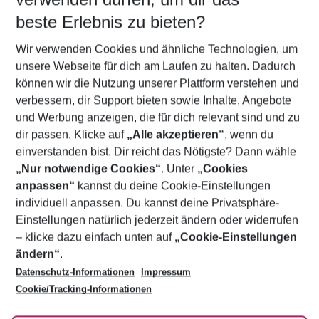
08.08.26
–
06.08.27
5-8 Nächte
beste Erlebnis zu bieten?
Wer wird verreisen
Wir verwenden Cookies und ähnliche Technologien, um
2 Erwachsene
Keine Kinder
unsere Webseite für dich am Laufen zu halten. Dadurch
können wir die Nutzung unserer Plattform verstehen und
Mehr Filter anzeigen
verbessern, dir Support bieten sowie Inhalte, Angebote
und Werbung anzeigen, die für dich relevant sind und zu
dir passen. Klicke auf
„Alle akzeptieren“
, wenn du
einverstanden bist. Dir reicht das Nötigste? Dann wähle
„Nur notwendige Cookies“
. Unter
„Cookies
anpassen“
kannst du deine Cookie-Einstellungen
Footer
Footer navigation
individuell anpassen. Du kannst deine Privatsphäre-
Über uns
Einstellungen natürlich jederzeit ändern oder widerrufen
AGB
– klicke dazu einfach unten auf
„Cookie-Einstellungen
Service & Hilfe
Bestpreisgarantie
ändern“
.
Datenschutz-Informationen
Impressum
Agenturbetreuung
Cookie-Einstellungen ändern
Folge uns
Barrierefreies Reisen
Cookie/Tracking-Informationen
Cookie-Richtlinie
Check-in
Datenschutz