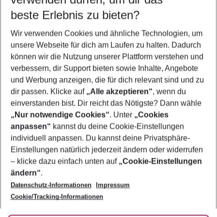
09.08.26
–
07.08.27
5-8 Nächte
beste Erlebnis zu bieten?
Wer wird verreisen
Wir verwenden Cookies und ähnliche Technologien, um
2 Erwachsene
Keine Kinder
unsere Webseite für dich am Laufen zu halten. Dadurch
können wir die Nutzung unserer Plattform verstehen und
Mehr Filter anzeigen
verbessern, dir Support bieten sowie Inhalte, Angebote
und Werbung anzeigen, die für dich relevant sind und zu
dir passen. Klicke auf
„Alle akzeptieren“
, wenn du
einverstanden bist. Dir reicht das Nötigste? Dann wähle
„Nur notwendige Cookies“
. Unter
„Cookies
anpassen“
kannst du deine Cookie-Einstellungen
Footer
Footer navigation
individuell anpassen. Du kannst deine Privatsphäre-
Über uns
Einstellungen natürlich jederzeit ändern oder widerrufen
AGB
– klicke dazu einfach unten auf
„Cookie-Einstellungen
Service & Hilfe
Bestpreisgarantie
ändern“
.
Datenschutz-Informationen
Impressum
Agenturbetreuung
Cookie-Einstellungen ändern
Folge uns
Barrierefreies Reisen
Cookie/Tracking-Informationen
Cookie-Richtlinie
Check-in
Datenschutz