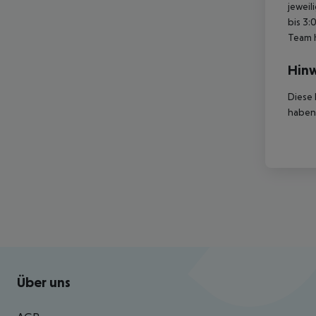
jeweil
bis 3:
Team 
Hinw
Diese 
haben,
Footer
Footer navigation
Über uns