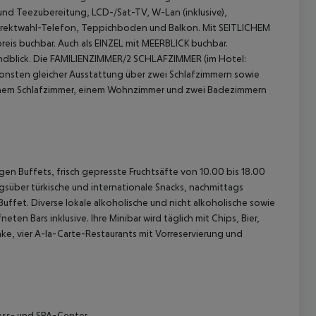
und Teezubereitung, LCD-/Sat-TV, W-Lan (inklusive),
 Direktwahl-Telefon, Teppichboden und Balkon.
Mit SEITLICHEM
eis buchbar.
Auch als EINZEL mit MEERBLICK buchbar.
dblick.
Die FAMILIENZIMMER/2 SCHLAFZIMMER (im Hotel:
onsten gleicher Ausstattung über zwei Schlafzimmern sowie
inem Schlafzimmer, einem Wohnzimmer und zwei Badezimmern
 akzeptieren
igen Buffets, frisch gepresste Fruchtsäfte von 10.00 bis 18.00
agsüber türkische und internationale Snacks, nachmittags
uffet. Diverse lokale alkoholische und nicht alkoholische sowie
en Bars inklusive. Ihre Minibar wird täglich mit Chips, Bier,
, vier A-la-Carte-Restaurants mit Vorreservierung und
s- und SPA-Center.