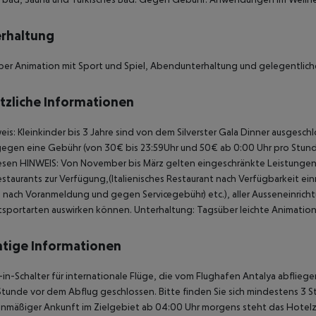
rhaltung
er Animation mit Sport und Spiel, Abendunterhaltung und gelegentliche 
tzliche Informationen
eis:
Kleinkinder bis 3 Jahre sind von dem Silverster Gala Dinner ausgeschl
gegen eine Gebühr (von 30€ bis 23:59Uhr und 50€ ab 0:00 Uhr pro Stund
esen
HINWEIS:
Von November bis März gelten eingeschränkte Leistungen, 
estaurants zur Verfügung,(Italienisches Restaurant nach Verfügbarkeit e
s nach Voranmeldung und gegen Servicegebühr) etc.), aller Ausseneinricht
ftsportarten auswirken können.
Unterhaltung: Tagsüber leichte Animation
tige Informationen
in-Schalter für internationale Flüge, die vom Flughafen Antalya abflie
Stunde vor dem Abflug geschlossen. Bitte finden Sie sich mindestens 3 
anmäßiger Ankunft im Zielgebiet ab 04:00 Uhr morgens steht das Hotelz