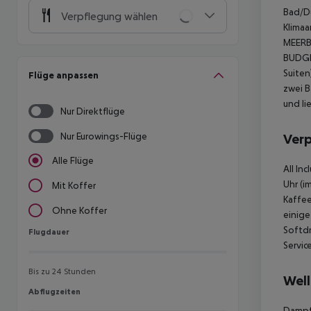
Bad/Du
Verpflegung wählen
Klimaa
MEERB
BUDGE
Suiten
Flüge anpassen
zwei 
und li
Nur Direktflüge
Nur Eurowings-Flüge
Ver
Alle Flüge
All In
Uhr (i
Mit Koffer
Kaffee
Ohne Koffer
einige
Softdr
Flugdauer
Flugdauer
Servic
Bis zu 24 Stunden
Well
Abflugzeiten
Abflugzeiten
Dampf