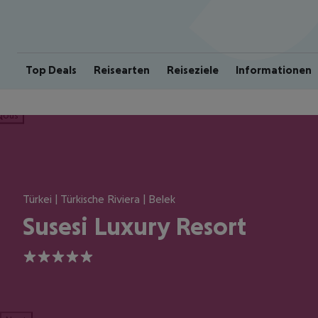
Top Deals
Reisearten
Reiseziele
Informationen
ious
Türkei | Türkische Riviera | Belek
Susesi Luxury Resort
5