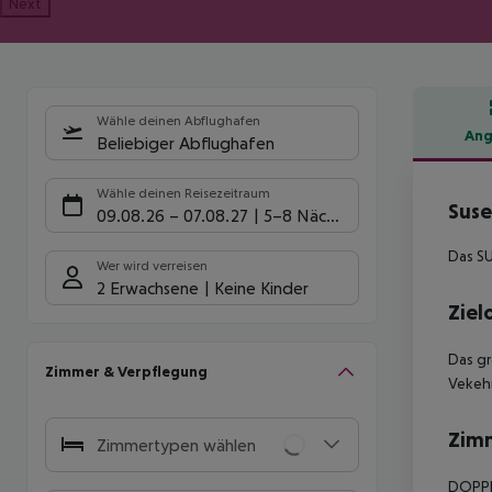
Next
Wähle deinen Abflughafen
Ang
Beliebiger Abflughafen
Hote
Wähle deinen Reisezeitraum
Suse
09.08.26
–
07.08.27
5-8 Nächte
Das SU
Wer wird verreisen
2 Erwachsene
Keine Kinder
Ziel
Das gr
Zimmer & Verpflegung
Vekehr
Zim
Zimmertypen wählen
DOPPEL