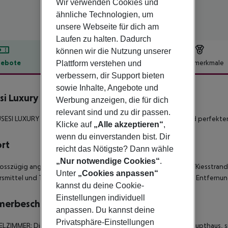
Wir verwenden Cookies und
ähnliche Technologien, um
unsere Webseite für dich am
Laufen zu halten. Dadurch
können wir die Nutzung unserer
ebote
Hotelbeschreibung
Hotelmerkmale
Plattform verstehen und
verbessern, dir Support bieten
lbeschreibung
sowie Inhalte, Angebote und
si Luxury Resort
Werbung anzeigen, die für dich
5
relevant sind und zu dir passen.
SESI LUXURY RESORT bietet Luxus, grenzenlosen Komfort und perfekten 
Klicke auf
„Alle akzeptieren“
,
wenn du einverstanden bist. Dir
ort
reicht das Nötigste? Dann wähle
„Nur notwendige Cookies“
.
osszügig angelegte Hotelresort liegt direkt am langen Sand-/Kiesstrand. 
Unter
„Cookies anpassen“
smittel und Taxis stehen Ihnen in der Nähe zur Verfügung. Die Entfernun
kannst du deine Cookie-
Einstellungen individuell
merbeschreibung
anpassen. Du kannst deine
Privatsphäre-Einstellungen
ZIMMER: Diese Zimmer (im Hotel: Deluxezimmer) liegen im Haupthaus, s