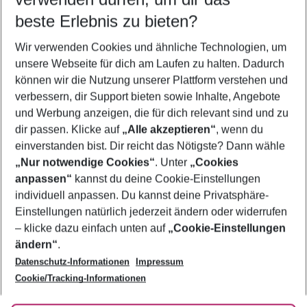
11.08.26
–
09.08.27
5-8 Nächte
beste Erlebnis zu bieten?
Wer wird verreisen
Wir verwenden Cookies und ähnliche Technologien, um
2 Erwachsene
Keine Kinder
unsere Webseite für dich am Laufen zu halten. Dadurch
können wir die Nutzung unserer Plattform verstehen und
Mehr Filter anzeigen
verbessern, dir Support bieten sowie Inhalte, Angebote
und Werbung anzeigen, die für dich relevant sind und zu
dir passen. Klicke auf
„Alle akzeptieren“
, wenn du
einverstanden bist. Dir reicht das Nötigste? Dann wähle
„Nur notwendige Cookies“
. Unter
„Cookies
anpassen“
kannst du deine Cookie-Einstellungen
Footer
Footer navigation
individuell anpassen. Du kannst deine Privatsphäre-
Über uns
Einstellungen natürlich jederzeit ändern oder widerrufen
AGB
– klicke dazu einfach unten auf
„Cookie-Einstellungen
Service & Hilfe
Bestpreisgarantie
ändern“
.
Datenschutz-Informationen
Impressum
Agenturbetreuung
Cookie-Einstellungen ändern
Folge uns
Barrierefreies Reisen
Cookie/Tracking-Informationen
Cookie-Richtlinie
Check-in
Datenschutz