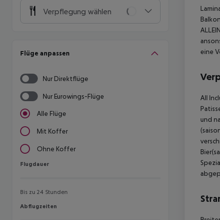
Lamina
Verpflegung wählen
Balkon
ALLEI
ansons
eine V
Flüge anpassen
Ver
Nur Direktflüge
Nur Eurowings-Flüge
All In
Patiss
Alle Flüge
und na
(saiso
Mit Koffer
versch
Ohne Koffer
Bier(s
Spezia
Flugdauer
Flugdauer
abgep
Bis zu 24 Stunden
Stra
Abflugzeiten
Abflugzeiten
Breite