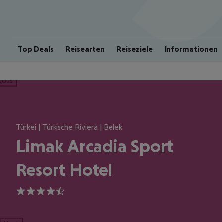
Top Deals
Reisearten
Reiseziele
Informationen
ious
Türkei | Türkische Riviera | Belek
Limak Arcadia Sport
Resort Hotel
4.5