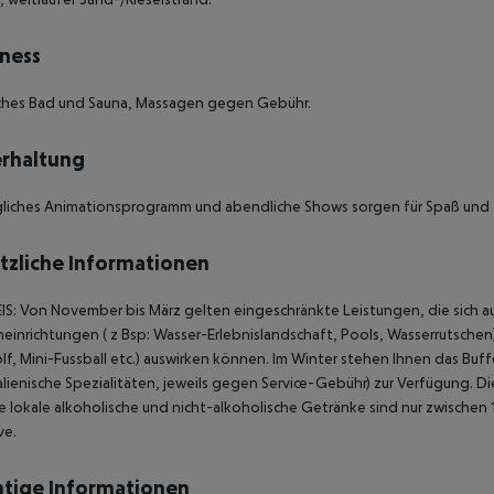
ness
sches Bad und Sauna, Massagen gegen Gebühr.
rhaltung
gliches Animationsprogramm und abendliche Shows sorgen für Spaß und 
tzliche Informationen
IS:
Von November bis März gelten eingeschränkte Leistungen, die sich auf E
einrichtungen ( z Bsp: Wasser-Erlebnislandschaft, Pools, Wasserrutschen) 
lf, Mini-Fussball etc.) auswirken können. Im Winter stehen Ihnen das Bu
alienische Spezialitäten, jeweils gegen Service-Gebühr) zur Verfügung. Di
e lokale alkoholische und nicht-alkoholische Getränke sind nur zwischen
ve.
tige Informationen