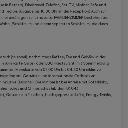
 in Betrieb), Direktwahl-Telefon, Sat-TV, Minibar, Safe und
 und Tag bei Abgabe bis 10.00 Uhr an der Rezeption)
Auch zur
er und liegen zur Landseite.
FAMILIENZIMMER bestehen bei
ohn-/Schlafraum und einem separaten Schlafraum, die durch
hstück (saisonal), nachmittags Kaffee/Tee und Gebäck in der
a` à A-la-carte Carte- oder BBQ-Restaurant (mit Voranmeldung
timmten Menükarte von 02.00 Uhr bis 04.30 Uhr inklusive
 akzeptieren
einige Import-Getränke und internationale Cocktails an
lusive (saisonal). Die Minibar ist bei Anreise mit Softdrinks,
lienisches und Chinesisches (ab dem 01.04.)
t), Getränke in Flaschen, frisch gepresste Säfte, Energy-Drinks,