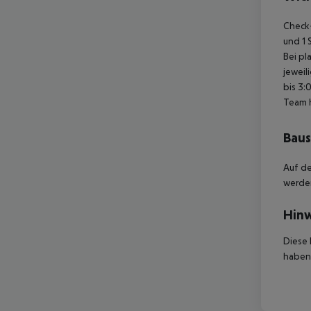
Check-
und 1 
Bei pl
jeweil
bis 3:
Team 
Baus
Auf de
werde
Hinw
Diese 
haben,