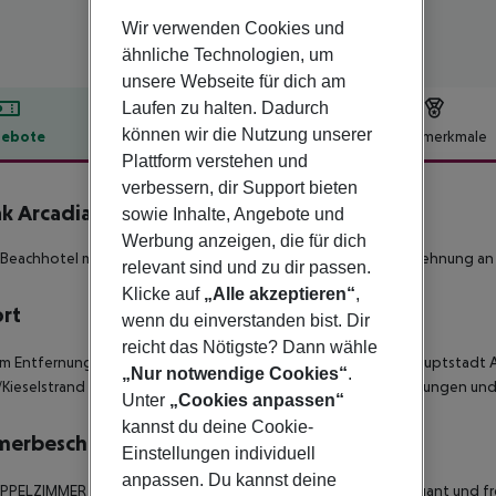
Wir verwenden Cookies und
ähnliche Technologien, um
unsere Webseite für dich am
Laufen zu halten. Dadurch
können wir die Nutzung unserer
ebote
Hotelbeschreibung
Hotelmerkmale
Plattform verstehen und
lbeschreibung
verbessern, dir Support bieten
k Arcadia Sport Resort Hotel
sowie Inhalte, Angebote und
4.5
Werbung anzeigen, die für dich
 Beachhotel mit fantasievoller Swimmingpoollandschaft in Anlehnung an
relevant sind und zu dir passen.
Klicke auf
„Alle akzeptieren“
,
ort
wenn du einverstanden bist. Dir
reicht das Nötigste? Dann wähle
km Entfernung vom Flughafen und ca. 40 km von der Provinzhauptstadt Ant
„Nur notwendige Cookies“
.
Kieselstrand von Belek gelegen. Öffentliche Minibus-Verbindungen und T
Unter
„Cookies anpassen“
kannst du deine Cookie-
merbeschreibung
Einstellungen individuell
anpassen. Du kannst deine
PPELZIMMER im Haupthaus oder den Nebengebäuden ist elegant und freu