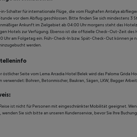
in-Schalter für internationale Flüge, die vom Flughafen Antalya abflie
Stunde vor dem Abflug geschlossen. Bitte finden Sie sich mindestens 3 
anmäßiger Ankunft im Zielgebiet ab 04:00 Uhr morgens steht das Hotelz
igen Hotels zur Verfügung. Ebenso ist die offizielle Check-Out-Zeit des 
00 Uhr am Folgetag ein. Früh-Check-In bzw. Spät-Check-Out können je n
hinzugebucht werden.
telleninfo
r östlicher Seite vom Lema Arcadia Hotel Belek wird das Paloma Grida H
n verwendet:
Bohren, Betonmischer, Baukran, Sägen, LKW, Bagger
Arbeit
eis:
Reise ist nicht für Personen mit eingeschränkter Mobilität geeignet. We
 wenden Sie sich bitte an unseren Kundenservice, bevor Sie Ihre Buchung