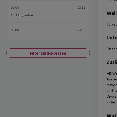
00:00
23:59
Well
Rückflugzeiten
Rückflugzeiten
Türki
00:00
23:59
Unte
Ein tä
Filter zurücksetzen
Zusä
HINWE
Aussen
Minigo
und It
Divers
inklusi
Wich