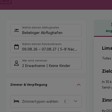
Next
Wähle deinen Abflughafen
Ang
Beliebiger Abflughafen
Hote
Wähle deinen Reisezeitraum
Lima
09.08.26
–
07.08.27
5-8 Nächte
Tolles
Wer wird verreisen
2 Erwachsene
Keine Kinder
Ziel
In 35 
Zimmer & Verpflegung
Sand-/
Zim
Zimmertypen wählen
Ihr DO