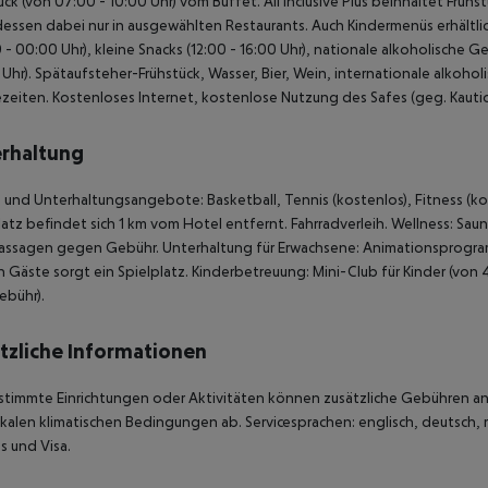
ück (von 07:00 - 10:00 Uhr) vom Buffet. All Inclusive Plus beinhaltet Frü
ssen dabei nur in ausgewählten Restaurants. Auch Kindermenüs erhältlich
 - 00:00 Uhr), kleine Snacks (12:00 - 16:00 Uhr), nationale alkoholische 
Uhr). Spätaufsteher-Frühstück, Wasser, Bier, Wein, internationale alko
ezeiten. Kostenloses Internet, kostenlose Nutzung des Safes (geg. Kaution)
rhaltung
 und Unterhaltungsangebote: Basketball, Tennis (kostenlos), Fitness (kos
atz befindet sich 1 km vom Hotel entfernt. Fahrradverleih. Wellness: S
assagen gegen Gebühr. Unterhaltung für Erwachsene: Animationsprogram
n Gäste sorgt ein Spielplatz. Kinderbetreuung: Mini-Club für Kinder (von 
ebühr).
tzliche Informationen
stimmte Einrichtungen oder Aktivitäten können zusätzliche Gebühren anf
kalen klimatischen Bedingungen ab. Servicesprachen: englisch, deutsch, r
s und Visa.