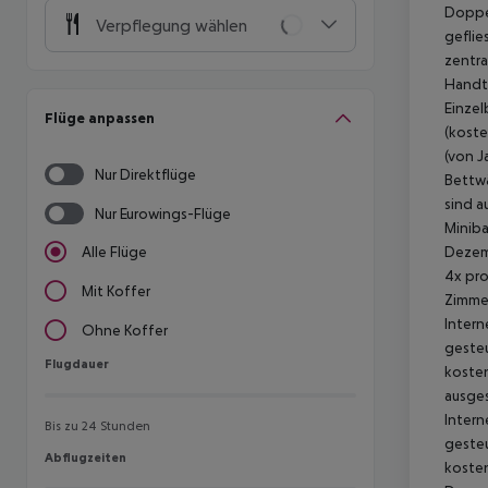
Doppel
Verpflegung wählen
geflie
zentra
Handtü
Einzel
Flüge anpassen
(koste
(von J
Nur Direktflüge
Bettwä
sind a
Nur Eurowings-Flüge
Miniba
Dezemb
Alle Flüge
4x pro
Mit Koffer
Zimmer
Intern
Ohne Koffer
gesteu
Flugdauer
Flugdauer
kosten
ausges
Intern
Bis zu 24 Stunden
gesteu
Abflugzeiten
Abflugzeiten
kosten