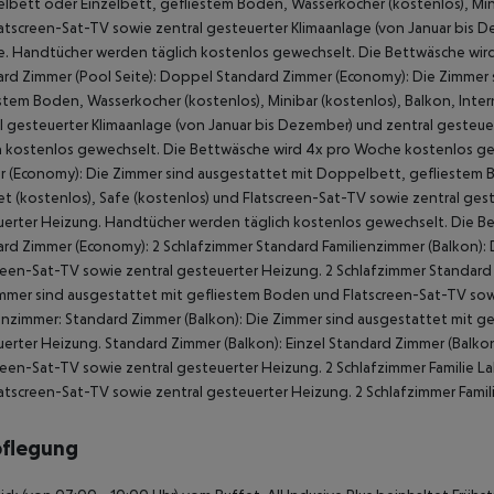
bett oder Einzelbett, gefliestem Boden, Wasserkocher (kostenlos), Minib
atscreen-Sat-TV sowie zentral gesteuerter Klimaanlage (von Januar bis 
. Handtücher werden täglich kostenlos gewechselt. Die Bettwäsche wir
rd Zimmer (Pool Seite): Doppel Standard Zimmer (Economy): Die Zimmer 
stem Boden, Wasserkocher (kostenlos), Minibar (kostenlos), Balkon, Inter
l gesteuerter Klimaanlage (von Januar bis Dezember) und zentral geste
h kostenlos gewechselt. Die Bettwäsche wird 4x pro Woche kostenlos g
 (Economy): Die Zimmer sind ausgestattet mit Doppelbett, gefliestem Bo
et (kostenlos), Safe (kostenlos) und Flatscreen-Sat-TV sowie zentral ges
erter Heizung. Handtücher werden täglich kostenlos gewechselt. Die B
rd Zimmer (Economy): 2 Schlafzimmer Standard Familienzimmer (Balkon):
reen-Sat-TV sowie zentral gesteuerter Heizung. 2 Schlafzimmer Standard 
mmer sind ausgestattet mit gefliestem Boden und Flatscreen-Sat-TV sow
enzimmer: Standard Zimmer (Balkon): Die Zimmer sind ausgestattet mit g
erter Heizung. Standard Zimmer (Balkon): Einzel Standard Zimmer (Balko
reen-Sat-TV sowie zentral gesteuerter Heizung. 2 Schlafzimmer Familie 
atscreen-Sat-TV sowie zentral gesteuerter Heizung. 2 Schlafzimmer Famil
pflegung