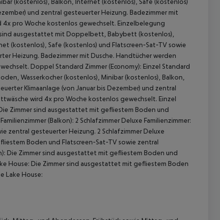
ar (kostenlos), Balkon, Internet (kostenlos), Safe (kostenlos)
Dezember) und zentral gesteuerter Heizung. Badezimmer mit
d 4x pro Woche kostenlos gewechselt. Einzelbelegung
sind ausgestattet mit Doppelbett, Babybett (kostenlos),
net (kostenlos), Safe (kostenlos) und Flatscreen-Sat-TV sowie
uerter Heizung. Badezimmer mit Dusche. Handtücher werden
ewechselt. Doppel Standard Zimmer (Economy): Einzel Standard
den, Wasserkocher (kostenlos), Minibar (kostenlos), Balkon,
teuerter Klimaanlage (von Januar bis Dezember) und zentral
ettwäsche wird 4x pro Woche kostenlos gewechselt. Einzel
 Die Zimmer sind ausgestattet mit gefliestem Boden und
Familienzimmer (Balkon): 2 Schlafzimmer Deluxe Familienzimmer:
ie zentral gesteuerter Heizung. 2 Schlafzimmer Deluxe
efliestem Boden und Flatscreen-Sat-TV sowie zentral
n): Die Zimmer sind ausgestattet mit gefliestem Boden und
Lake House: Die Zimmer sind ausgestattet mit gefliestem Boden
ie Lake House: