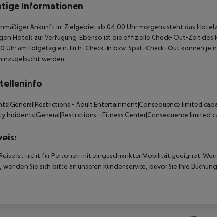
tige Informationen
anmäßiger Ankunft im Zielgebiet ab 04:00 Uhr morgens steht das Hotelz
igen Hotels zur Verfügung. Ebenso ist die offizielle Check-Out-Zeit des 
00 Uhr am Folgetag ein. Früh-Check-In bzw. Spät-Check-Out können je n
hinzugebucht werden.
telleninfo
nts|General|Restrictions - Adult Entertainment|Consequence:limited capa
ty
Incidents|General|Restrictions - Fitness Center|Consequence:limited c
eis:
Reise ist nicht für Personen mit eingeschränkter Mobilität geeignet. We
 wenden Sie sich bitte an unseren Kundenservice, bevor Sie Ihre Buchung