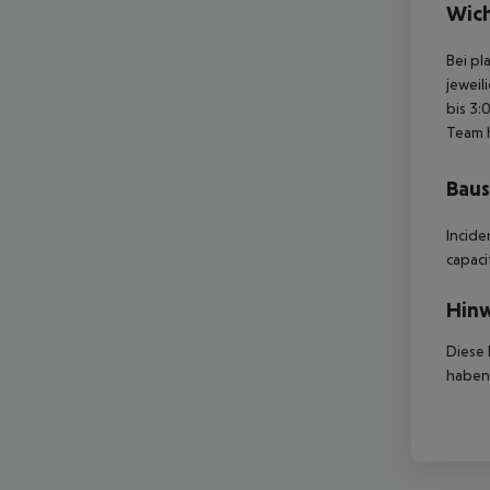
Wich
Bei pl
jeweil
bis 3:
Team 
Baus
Incide
capaci
Hinw
Diese 
haben,