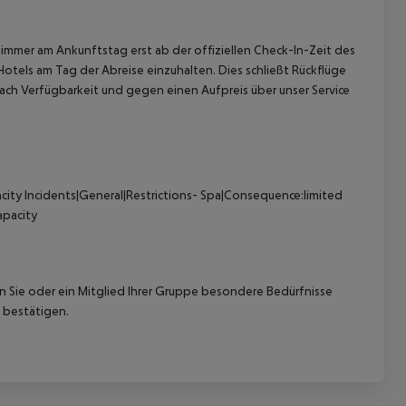
immer am Ankunftstag erst ab der offiziellen Check-In-Zeit des
Hotels am Tag der Abreise einzuhalten. Dies schließt Rückflüge
ach Verfügbarkeit und gegen einen Aufpreis über unser Service
city
Incidents|General|Restrictions- Spa|Consequence:limited
apacity
nn Sie oder ein Mitglied Ihrer Gruppe besondere Bedürfnisse
 bestätigen.