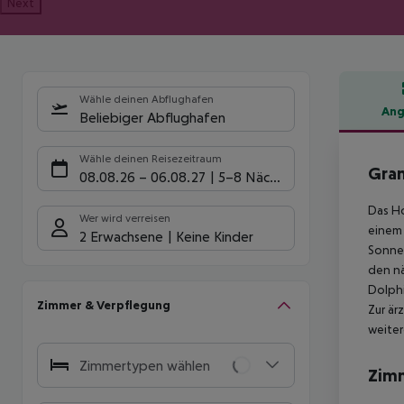
Next
Wähle deinen Abflughafen
Ang
Beliebiger Abflughafen
Hote
Wähle deinen Reisezeitraum
Gran
08.08.26
–
06.08.27
5-8 Nächte
Das Ho
Wer wird verreisen
einem 
2 Erwachsene
Keine Kinder
Sonnen
den nä
Dolphi
Zimmer & Verpflegung
Zur är
weiter
Zimmertypen wählen
Zim