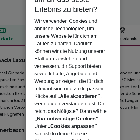
Erlebnis zu bieten?
Wir verwenden Cookies und
ähnliche Technologien, um
unsere Webseite für dich am
ebote
Hotelbeschreibung
Hotelmerkmale
Laufen zu halten. Dadurch
lbeschreibung
können wir die Nutzung unserer
Plattform verstehen und
ada Luxury Belek
5
verbessern, dir Support bieten
tel Granada Luxury Belek ist speziell beliebt bei Hochzeitsreisenden un
sowie Inhalte, Angebote und
privaten Sand-/Kiesstrand, zu dem von April bis November alle 30 Minut
Werbung anzeigen, die für dich
schirme und Sonnenliegen kostenlos verfügbar. Zum touristischen Zentrum 
relevant sind und zu dir passen.
chsten Bars und Restaurants gelangt man nach rund 2 km. Folgende Seh
Klicke auf
„Alle akzeptieren“
,
narium (ca. 2 km). Für Mobilität im Urlaub sorgen neben einem Mietwagen-V
wenn du einverstanden bist. Dir
ztlichen Versorgung im Notfall befindet sich ein Krankenhaus in etwa 6 km
reicht das Nötigste? Dann wähle
er Flughafen (GZP) liegt in etwa 146 km Entfernung.
„Nur notwendige Cookies“
.
Unter
„Cookies anpassen“
merbeschreibung
kannst du deine Cookie-