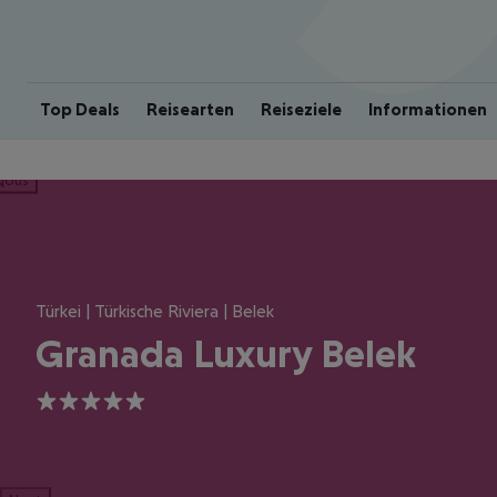
Top Deals
Reisearten
Reiseziele
Informationen
ious
Türkei | Türkische Riviera | Belek
Granada Luxury Belek
5