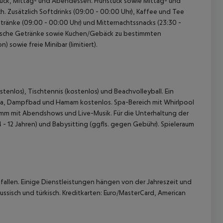
hstück, Mittag- und Abendessen. Frühstück sowie Mittag- und
. Zusätzlich Softdrinks (09:00 - 00:00 Uhr), Kaffee und Tee
Getränke (09:00 - 00:00 Uhr) und Mitternachtssnacks (23:30 -
holische Getränke sowie Kuchen/Gebäck zu bestimmten
 sowie freie Minibar (limitiert).
tenlos), Tischtennis (kostenlos) und Beachvolleyball. Ein
auna, Dampfbad und Hamam kostenlos. Spa-Bereich mit Whirlpool
m mit Abendshows und Live-Musik. Für die Unterhaltung der
4 - 12 Jahren) und Babysitting (ggfls. gegen Gebühr). Spieleraum
allen. Einige Dienstleistungen hängen von der Jahreszeit und
ussisch und türkisch. Kreditkarten: Euro/MasterCard, American