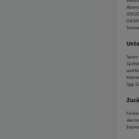
Frühst
Abende
(09:00
04:00 
Servic
Unte
Sport-
Golfpl
und M
kleine
(gg. G
Zusä
Für be
den lo
Expres