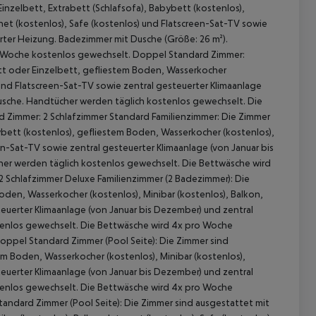
nzelbett, Extrabett (Schlafsofa), Babybett (kostenlos),
net (kostenlos), Safe (kostenlos) und Flatscreen-Sat-TV sowie
rter Heizung. Badezimmer mit Dusche (Größe: 26 m²).
o Woche kostenlos gewechselt. Doppel Standard Zimmer:
t oder Einzelbett, gefliestem Boden, Wasserkocher
) und Flatscreen-Sat-TV sowie zentral gesteuerter Klimaanlage
usche. Handtücher werden täglich kostenlos gewechselt. Die
 Zimmer: 2 Schlafzimmer Standard Familienzimmer: Die Zimmer
bett (kostenlos), gefliestem Boden, Wasserkocher (kostenlos),
een-Sat-TV sowie zentral gesteuerter Klimaanlage (von Januar bis
er werden täglich kostenlos gewechselt. Die Bettwäsche wird
2 Schlafzimmer Deluxe Familienzimmer (2 Badezimmer): Die
den, Wasserkocher (kostenlos), Minibar (kostenlos), Balkon,
 akzeptieren
teuerter Klimaanlage (von Januar bis Dezember) und zentral
tenlos gewechselt. Die Bettwäsche wird 4x pro Woche
oppel Standard Zimmer (Pool Seite): Die Zimmer sind
m Boden, Wasserkocher (kostenlos), Minibar (kostenlos),
teuerter Klimaanlage (von Januar bis Dezember) und zentral
tenlos gewechselt. Die Bettwäsche wird 4x pro Woche
andard Zimmer (Pool Seite): Die Zimmer sind ausgestattet mit