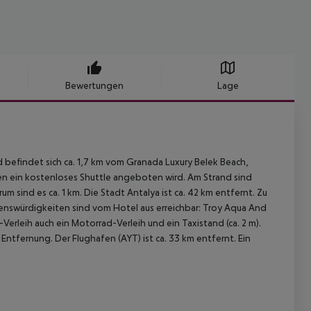
Bewertungen
Lage
d befindet sich ca. 1,7 km vom Granada Luxury Belek Beach,
en ein kostenloses Shuttle angeboten wird. Am Strand sind
sind es ca. 1 km. Die Stadt Antalya ist ca. 42 km entfernt. Zu
enswürdigkeiten sind vom Hotel aus erreichbar: Troy Aqua And
erleih auch ein Motorrad-Verleih und ein Taxistand (ca. 2 m).
 Entfernung. Der Flughafen (AYT) ist ca. 33 km entfernt. Ein