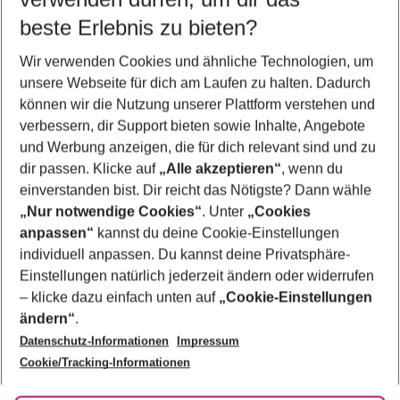
10.08.26
–
08.08.27
5-8 Nächte
beste Erlebnis zu bieten?
Wer wird verreisen
Wir verwenden Cookies und ähnliche Technologien, um
2 Erwachsene
Keine Kinder
unsere Webseite für dich am Laufen zu halten. Dadurch
können wir die Nutzung unserer Plattform verstehen und
Mehr Filter anzeigen
verbessern, dir Support bieten sowie Inhalte, Angebote
und Werbung anzeigen, die für dich relevant sind und zu
dir passen. Klicke auf
„Alle akzeptieren“
, wenn du
einverstanden bist. Dir reicht das Nötigste? Dann wähle
„Nur notwendige Cookies“
. Unter
„Cookies
anpassen“
kannst du deine Cookie-Einstellungen
Footer
Footer navigation
individuell anpassen. Du kannst deine Privatsphäre-
Über uns
Einstellungen natürlich jederzeit ändern oder widerrufen
AGB
– klicke dazu einfach unten auf
„Cookie-Einstellungen
Service & Hilfe
Bestpreisgarantie
ändern“
.
Datenschutz-Informationen
Impressum
Agenturbetreuung
Cookie-Einstellungen ändern
Folge uns
Barrierefreies Reisen
Cookie/Tracking-Informationen
Cookie-Richtlinie
Check-in
Datenschutz