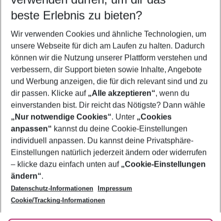
09.08.26
–
07.08.27
5-8 Nächte
beste Erlebnis zu bieten?
Wer wird verreisen
Wir verwenden Cookies und ähnliche Technologien, um
2 Erwachsene
Keine Kinder
unsere Webseite für dich am Laufen zu halten. Dadurch
können wir die Nutzung unserer Plattform verstehen und
Mehr Filter anzeigen
verbessern, dir Support bieten sowie Inhalte, Angebote
und Werbung anzeigen, die für dich relevant sind und zu
dir passen. Klicke auf
„Alle akzeptieren“
, wenn du
einverstanden bist. Dir reicht das Nötigste? Dann wähle
„Nur notwendige Cookies“
. Unter
„Cookies
anpassen“
kannst du deine Cookie-Einstellungen
Footer
Footer navigation
individuell anpassen. Du kannst deine Privatsphäre-
Über uns
Einstellungen natürlich jederzeit ändern oder widerrufen
AGB
– klicke dazu einfach unten auf
„Cookie-Einstellungen
Service & Hilfe
Bestpreisgarantie
ändern“
.
Datenschutz-Informationen
Impressum
Agenturbetreuung
Cookie-Einstellungen ändern
Folge uns
Barrierefreies Reisen
Cookie/Tracking-Informationen
Cookie-Richtlinie
Check-in
Datenschutz