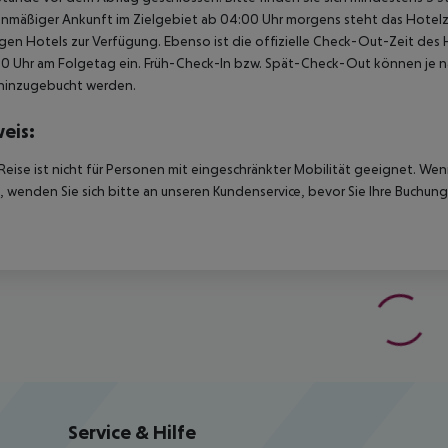
anmäßiger Ankunft im Zielgebiet ab 04:00 Uhr morgens steht das Hotelz
igen Hotels zur Verfügung. Ebenso ist die offizielle Check-Out-Zeit des 
00 Uhr am Folgetag ein. Früh-Check-In bzw. Spät-Check-Out können je n
hinzugebucht werden.
eis:
Reise ist nicht für Personen mit eingeschränkter Mobilität geeignet. We
 wenden Sie sich bitte an unseren Kundenservice, bevor Sie Ihre Buchung
Service & Hilfe