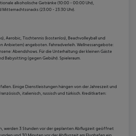
ationale alkoholische Getränke (10:00 - 00:00 Uhr),
d Mitternachtssnacks (23:00 - 23:30 Uhr).
), Aerobic, Tischtennis (kostenlos), Beachvolleyball und
len Anbietern) angeboten. Fahrradverleih. Wellnessangebote:
sene: Abendshows. Für die Unterhaltung der kleinen Gäste
 und Babysitting (gegen Gebühr). Spieleraum.
allen. Einige Dienstleistungen hängen von der Jahreszeit und
nzösisch, italienisch, russisch und türkisch. Kreditkarten:
gen, werden 3 Stunden vor der geplanten Abflugzeit geöffnet
Stunden und 30 Minuten vor der Abflugzeit am Flughafen ein.