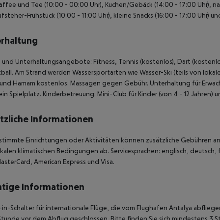
Kaffee und Tee (10:00 - 00:00 Uhr), Kuchen/Gebäck (14:00 - 17:00 Uhr), n
fsteher-Frühstück (10:00 - 11:00 Uhr), kleine Snacks (16:00 - 17:00 Uhr) un
rhaltung
 und Unterhaltungsangebote: Fitness, Tennis (kostenlos), Dart (kostenlos
ball. Am Strand werden Wassersportarten wie Wasser-Ski (teils von loka
und Hamam kostenlos. Massagen gegen Gebühr. Unterhaltung für Erwach
ein Spielplatz. Kinderbetreuung: Mini-Club für Kinder (von 4 - 12 Jahren)
tzliche Informationen
stimmte Einrichtungen oder Aktivitäten können zusätzliche Gebühren anf
kalen klimatischen Bedingungen ab. Servicesprachen: englisch, deutsch, fra
asterCard, American Express und Visa.
tige Informationen
in-Schalter für internationale Flüge, die vom Flughafen Antalya abflie
Stunde vor dem Abflug geschlossen. Bitte finden Sie sich mindestens 3 