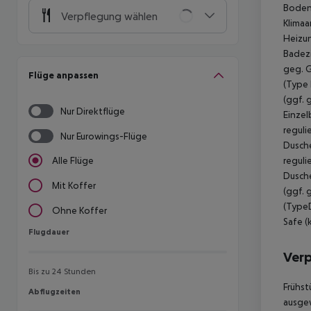
Boden,
Verpflegung wählen
Klimaa
Heizun
Badez
geg. G
Flüge anpassen
(Type 
(ggf. 
Nur Direktflüge
Einzel
reguli
Nur Eurowings-Flüge
Dusch
reguli
Alle Flüge
Dusch
Mit Koffer
(ggf. 
(TypeD
Ohne Koffer
Safe (
Flugdauer
Flugdauer
Ver
Bis zu 24 Stunden
Frühst
Abflugzeiten
Abflugzeiten
ausgew