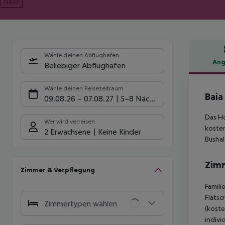
Next
Wähle deinen Abflughafen
Ang
Beliebiger Abflughafen
Hote
Wähle deinen Reisezeitraum
Baia
09.08.26
–
07.08.27
5-8 Nächte
Das Ho
Wer wird verreisen
kosten
2 Erwachsene
Keine Kinder
Bushal
Zim
Zimmer & Verpflegung
Famili
Flatsc
Zimmertypen wählen
(koste
indivi