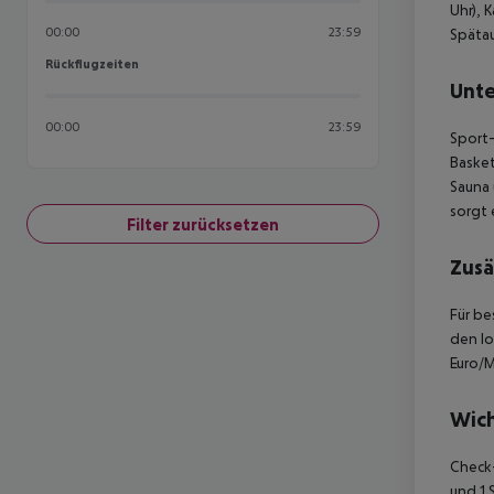
Uhr), 
00:00
23:59
Spätau
Rückflugzeiten
Rückflugzeiten
Unte
00:00
23:59
Sport-
Basket
Sauna 
sorgt 
Filter zurücksetzen
Zusä
Für be
den lo
Euro/M
Wich
Check-
und 1 