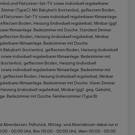
enlos) und Flatscreen-Sat-TV sowie individuell regulierbarer
 Zimmer (TypeC):
Mit Babybett (kostenlos), gefliestem Boden,
nd Flatscreen-Sat-TV sowie individuell regulierbarer Klimaanlage.
fliestem Boden, Heizung (individuell regulierbar), Minibar (ggf.
rbarer Klimaanlage. Badezimmer mit Dusche.
Standard Zimmer
efliestem Boden, Heizung (individuell regulierbar), Minibar
egulierbarer Klimaanlage. Badezimmer mit Dusche.
t Babybett (kostenlos), gefliestem Boden, Heizung (individuell
V sowie individuell regulierbarer Klimaanlage. Badezimmer mit
(kostenlos), gefliestem Boden, Heizung (individuell
 akzeptieren
V sowie individuell regulierbarer Klimaanlage. Badezimmer mit
 gefliestem Boden, Heizung (individuell regulierbar), Minibar
egulierbarer Klimaanlage. Badezimmer mit Dusche.
Vierer Zimmer
eizung (individuell regulierbar), Minibar (ggf. geg. Gebühr),
lage. Badezimmer mit Dusche.
Familienzimmer (Type B):
- und Abendessen. Frühstück, Mittag- und Abendessen dabei nur in
00 - 00:00 Uhr), Bier (10:00 - 00:00 Uhr), Wein (10:00 - 00:00