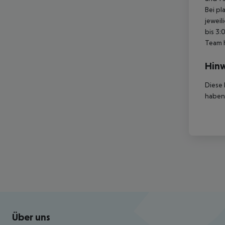
Bei pl
jeweil
bis 3:
Team 
Hinw
Diese 
haben,
Footer
Footer navigation
Über uns