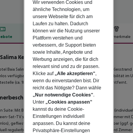
Wir verwenden Cookies und
ähnliche Technologien, um
unsere Webseite für dich am
Laufen zu halten. Dadurch
können wir die Nutzung unserer
ebote
Hotelbeschreibung
Hotelmerkmale
Plattform verstehen und
verbessern, dir Support bieten
lbeschreibung
sowie Inhalte, Angebote und
 Salima Kemer
Werbung anzeigen, die für dich
5
relevant sind und zu dir passen.
tel Baia Salima Kemer liegt ca. 50 m vom hoteleigenen Sand-/Kiesstran
Klicke auf
„Alle akzeptieren“
,
los verfügbar. Die Stadt Antalya ist ca. 30 km entfernt. Für Mobilität i
wenn du einverstanden bist. Dir
testelle (ca. 10 m entfernt). Der Flughafen (AYT) ist ca. 46 km entfernt.
reicht das Nötigste? Dann wähle
„Nur notwendige Cookies“
.
merbeschreibung
Unter
„Cookies anpassen“
kannst du deine Cookie-
en Suite:
Mit Babybett (kostenlos), gefliestem Boden, Heizung (individuell 
Einstellungen individuell
reen-Sat-TV sowie individuell regulierbarer Klimaanlage. Badezimmer mit 
nlos), gefliestem Boden, Heizung (individuell regulierbar), Minibar (ggf.
anpassen. Du kannst deine
duell regulierbarer Klimaanlage. Badezimmer mit Dusche.
Standard Zimmer 
Privatsphäre-Einstellungen