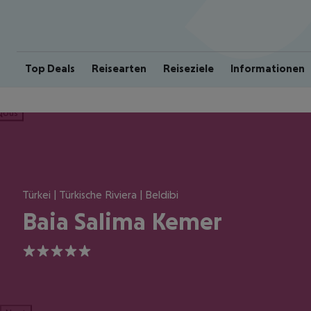
Top Deals
Reisearten
Reiseziele
Informationen
ious
Türkei | Türkische Riviera | Beldibi
Baia Salima Kemer
5