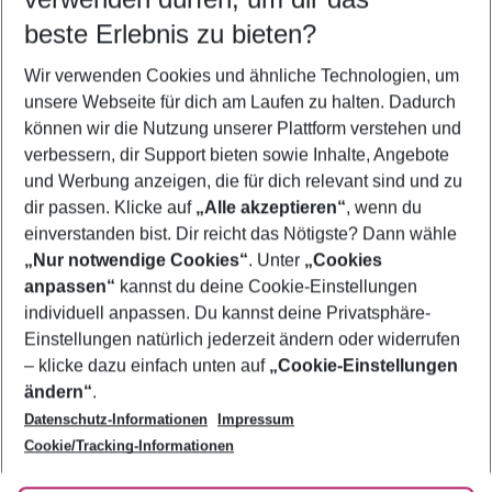
09.08.26
–
07.08.27
5-8 Nächte
beste Erlebnis zu bieten?
Wer wird verreisen
Wir verwenden Cookies und ähnliche Technologien, um
2 Erwachsene
Keine Kinder
unsere Webseite für dich am Laufen zu halten. Dadurch
können wir die Nutzung unserer Plattform verstehen und
Mehr Filter anzeigen
verbessern, dir Support bieten sowie Inhalte, Angebote
und Werbung anzeigen, die für dich relevant sind und zu
dir passen. Klicke auf
„Alle akzeptieren“
, wenn du
einverstanden bist. Dir reicht das Nötigste? Dann wähle
„Nur notwendige Cookies“
. Unter
„Cookies
anpassen“
kannst du deine Cookie-Einstellungen
Footer
Footer navigation
individuell anpassen. Du kannst deine Privatsphäre-
Über uns
Einstellungen natürlich jederzeit ändern oder widerrufen
AGB
– klicke dazu einfach unten auf
„Cookie-Einstellungen
Service & Hilfe
Bestpreisgarantie
ändern“
.
Datenschutz-Informationen
Impressum
Agenturbetreuung
Cookie-Einstellungen ändern
Folge uns
Barrierefreies Reisen
Cookie/Tracking-Informationen
Cookie-Richtlinie
Check-in
Datenschutz