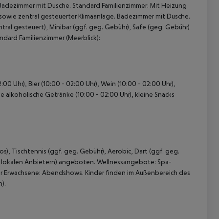
 Badezimmer mit Dusche. Standard Familienzimmer: Mit Heizung
V sowie zentral gesteuerter Klimaanlage. Badezimmer mit Dusche.
tral gesteuert), Minibar (ggf. geg. Gebühr), Safe (geg. Gebühr)
ndard Familienzimmer (Meerblick):
2:00 Uhr), Bier (10:00 - 02:00 Uhr), Wein (10:00 - 02:00 Uhr),
e alkoholische Getränke (10:00 - 02:00 Uhr), kleine Snacks
 akzeptieren
s), Tischtennis (ggf. geg. Gebühr), Aerobic, Dart (ggf. geg.
on lokalen Anbietern) angeboten. Wellnessangebote: Spa-
r Erwachsene: Abendshows. Kinder finden im Außenbereich des
).