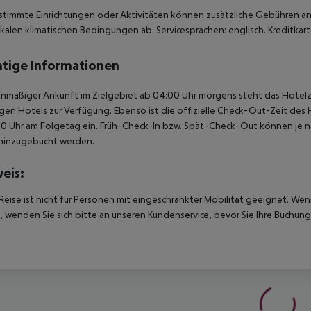
stimmte Einrichtungen oder Aktivitäten können zusätzliche Gebühren anf
kalen klimatischen Bedingungen ab. Servicesprachen: englisch. Kreditkart
tige Informationen
anmäßiger Ankunft im Zielgebiet ab 04:00 Uhr morgens steht das Hotelz
igen Hotels zur Verfügung. Ebenso ist die offizielle Check-Out-Zeit des 
00 Uhr am Folgetag ein. Früh-Check-In bzw. Spät-Check-Out können je n
hinzugebucht werden.
eis:
Reise ist nicht für Personen mit eingeschränkter Mobilität geeignet. We
 wenden Sie sich bitte an unseren Kundenservice, bevor Sie Ihre Buchung