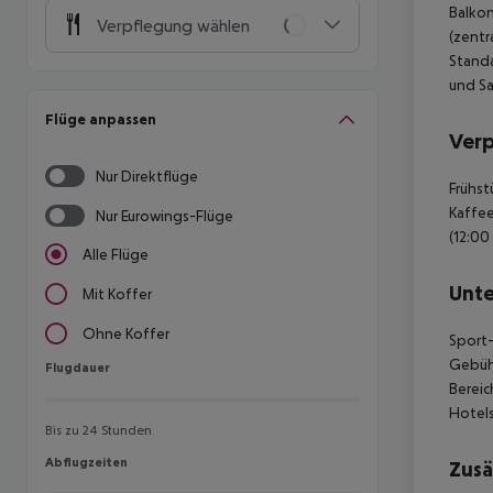
Balkon
Verpflegung wählen
(zentr
Standa
und Sa
Flüge anpassen
Ver
Nur Direktflüge
Frühst
Kaffee
Nur Eurowings-Flüge
(12:00
Alle Flüge
Unte
Mit Koffer
Ohne Koffer
Sport-
Gebühr
Flugdauer
Flugdauer
Bereic
Hotels
Bis zu 24 Stunden
Abflugzeiten
Abflugzeiten
Zusä