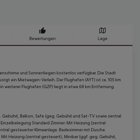
Bewertungen
Lage
nenschirme und Sonnenliegen kostenlos verfügbar. Die Stadt
t sorgt ein Mietwagen-Verleih. Der Flughafen (AYT) ist ca. 105 km
in weiterer Flughafen (GZP) liegt in etwa 68 km Entfernung.
g. Gebühr), Balkon, Safe (geg. Gebühr) und Sat-TV sowie zentral
 Einzelbelegung Standard Zimmer: Mit Heizung (zentral
entral gesteuerter Klimaanlage. Badezimmer mit Dusche.
it Heizung (zentral gesteuert), Minibar (ggf. geg. Gebühr),