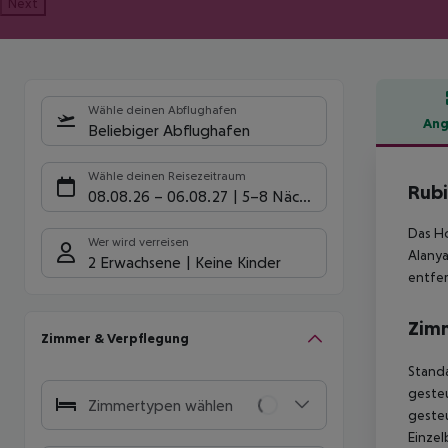
Next
Wähle deinen Abflughafen
Ang
Beliebiger Abflughafen
Hote
Wähle deinen Reisezeitraum
Rubi
08.08.26
–
06.08.27
5-8 Nächte
Das Ho
Wer wird verreisen
Alanya
2 Erwachsene
Keine Kinder
entfer
Zim
Zimmer & Verpflegung
Standa
gesteu
Zimmertypen wählen
gesteu
Einzel