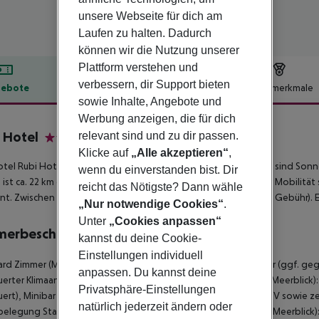
unsere Webseite für dich am
Laufen zu halten. Dadurch
können wir die Nutzung unserer
Plattform verstehen und
verbessern, dir Support bieten
ebote
Hotelbeschreibung
Hotelmerkmale
sowie Inhalte, Angebote und
lbeschreibung
Werbung anzeigen, die für dich
 Hotel
relevant sind und zu dir passen.
4
Klicke auf
„Alle akzeptieren“
,
tel Rubi Hotel liegt direkt am privaten Sandstrand. Am Strand sind Son
wenn du einverstanden bist. Dir
 ist ca. 22 km entfernt (Side ca. 40 km, Manavgat ca. 35 km). Für Mobilitä
reicht das Nötigste? Dann wähle
nt. Zwischen Hotel und Flughafen verkehrt ein Shuttle (gegen Gebühr). E
„Nur notwendige Cookies“
.
Unter
„Cookies anpassen“
merbeschreibung
kannst du deine Cookie-
Einstellungen individuell
rd Zimmer (Meerblick): Mit Heizung (zentral gesteuert), Minibar (ggf. ge
anpassen. Du kannst deine
erter Klimaanlage. Badezimmer mit Dusche. Standard Zimmer (Meerblick):
Privatsphäre-Einstellungen
ert), Minibar (ggf. geg. Gebühr), Safe (geg. Gebühr) und Sat-TV sowie z
natürlich jederzeit ändern oder
belegung Standard Zimmer: Einzelbelegung Standard Zimmer (Meerblick): M