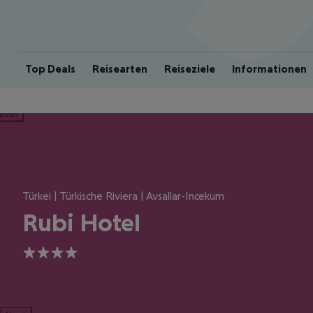
Top Deals
Reisearten
Reiseziele
Informationen
ious
Türkei | Türkische Riviera | Avsallar-Incekum
Rubi Hotel
4