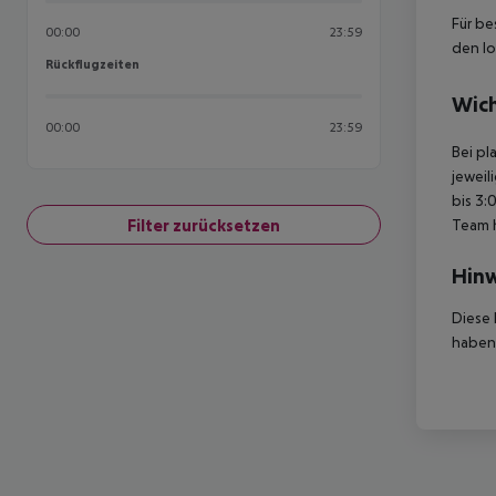
Für be
00:00
23:59
den lo
Rückflugzeiten
Rückflugzeiten
Wich
00:00
23:59
Bei pl
jeweil
bis 3:
Filter zurücksetzen
Team 
Hinw
Diese 
haben,