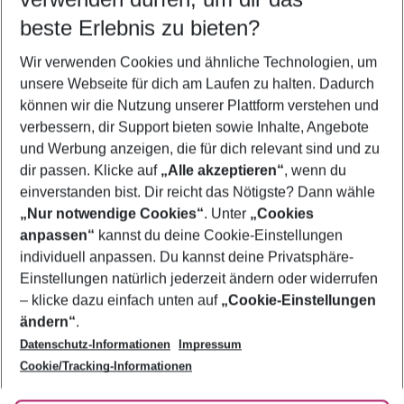
11.08.26
–
09.08.27
5-8 Nächte
beste Erlebnis zu bieten?
Wer wird verreisen
Wir verwenden Cookies und ähnliche Technologien, um
2 Erwachsene
Keine Kinder
unsere Webseite für dich am Laufen zu halten. Dadurch
können wir die Nutzung unserer Plattform verstehen und
Mehr Filter anzeigen
verbessern, dir Support bieten sowie Inhalte, Angebote
und Werbung anzeigen, die für dich relevant sind und zu
dir passen. Klicke auf
„Alle akzeptieren“
, wenn du
einverstanden bist. Dir reicht das Nötigste? Dann wähle
„Nur notwendige Cookies“
. Unter
„Cookies
anpassen“
kannst du deine Cookie-Einstellungen
Footer
Footer navigation
individuell anpassen. Du kannst deine Privatsphäre-
Über uns
Einstellungen natürlich jederzeit ändern oder widerrufen
AGB
– klicke dazu einfach unten auf
„Cookie-Einstellungen
Service & Hilfe
Bestpreisgarantie
ändern“
.
Datenschutz-Informationen
Impressum
Agenturbetreuung
Cookie-Einstellungen ändern
Folge uns
Barrierefreies Reisen
Cookie/Tracking-Informationen
Cookie-Richtlinie
Check-in
Datenschutz