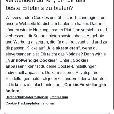
11.08.26
–
09.08.27
5-8 Nächte
beste Erlebnis zu bieten?
Wer wird verreisen
Wir verwenden Cookies und ähnliche Technologien, um
2 Erwachsene
Keine Kinder
unsere Webseite für dich am Laufen zu halten. Dadurch
können wir die Nutzung unserer Plattform verstehen und
Mehr Filter anzeigen
verbessern, dir Support bieten sowie Inhalte, Angebote
und Werbung anzeigen, die für dich relevant sind und zu
dir passen. Klicke auf
„Alle akzeptieren“
, wenn du
einverstanden bist. Dir reicht das Nötigste? Dann wähle
„Nur notwendige Cookies“
. Unter
„Cookies
anpassen“
kannst du deine Cookie-Einstellungen
Footer
Footer navigation
individuell anpassen. Du kannst deine Privatsphäre-
Über uns
Einstellungen natürlich jederzeit ändern oder widerrufen
AGB
– klicke dazu einfach unten auf
„Cookie-Einstellungen
Service & Hilfe
Bestpreisgarantie
ändern“
.
Datenschutz-Informationen
Impressum
Agenturbetreuung
Cookie-Einstellungen ändern
Folge uns
Barrierefreies Reisen
Cookie/Tracking-Informationen
Cookie-Richtlinie
Check-in
Datenschutz