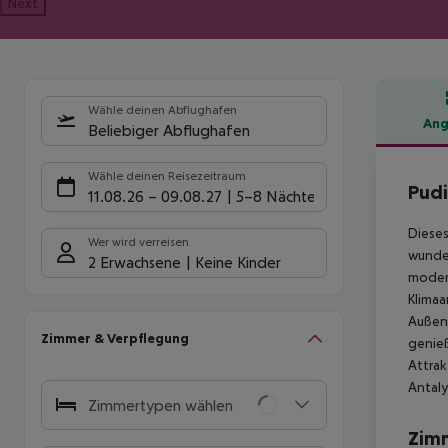
Next
Wähle deinen Abflughafen
Ang
Beliebiger Abflughafen
Hote
Wähle deinen Reisezeitraum
Pudi
11.08.26
–
09.08.27
5-8 Nächte
Dieses
Wer wird verreisen
wunder
2 Erwachsene
Keine Kinder
modern
Klimaa
Außenp
Zimmer & Verpflegung
genie
Attrak
Antaly
Zimmertypen wählen
Zim