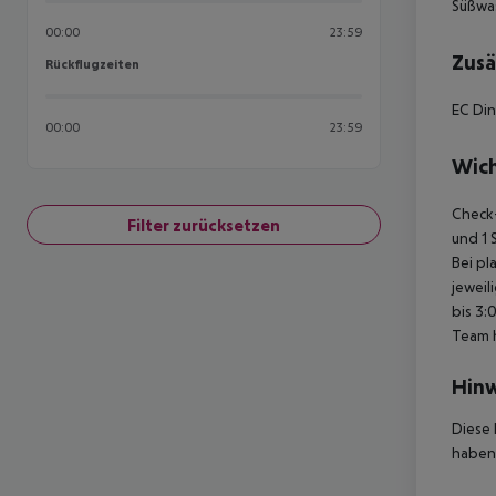
Süßwa
00:00
23:59
Zusä
Rückflugzeiten
Rückflugzeiten
EC Din
00:00
23:59
Wich
Check-
Filter zurücksetzen
und 1 
Bei pl
jeweil
bis 3:
Team 
Hinw
Diese 
haben,