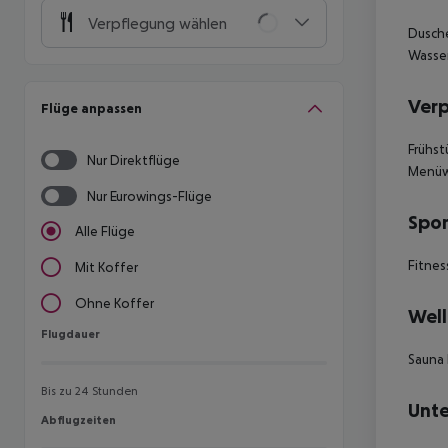
Verpflegung wählen
Dusche
Wasser
Ver
Flüge anpassen
Frühst
Nur Direktflüge
Menüwa
Nur Eurowings-Flüge
Spor
Alle Flüge
Fitnes
Mit Koffer
Ohne Koffer
Well
Flugdauer
Flugdauer
Sauna
Bis zu 24 Stunden
Unte
Abflugzeiten
Abflugzeiten