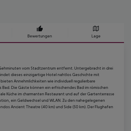
Bewertungen
Lage
 Gehminuten vom Stadtzentrum entfernt. Untergebracht in drei
ndet dieses einzigartige Hotel nahtlos Geschichte mit
ieten Annehmlichkeiten wie individuell regulierbare
s Bad. Die Gäste können ein erfrischendes Bad im römischen
le Küche im charmanten Restaurant und auf der Gartenterrasse
ption, ein Geldwechsel und WLAN. Zu den nahegelegenen
endos Ancient Theatre (40 km) und Side (50 km). Der Flughafen