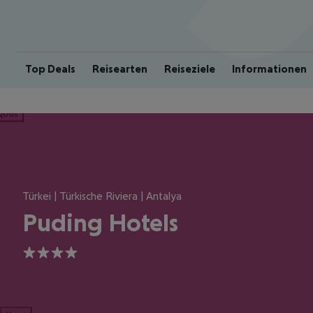
Top Deals
Reisearten
Reiseziele
Informationen
ious
Türkei | Türkische Riviera | Antalya
Puding Hotels
4