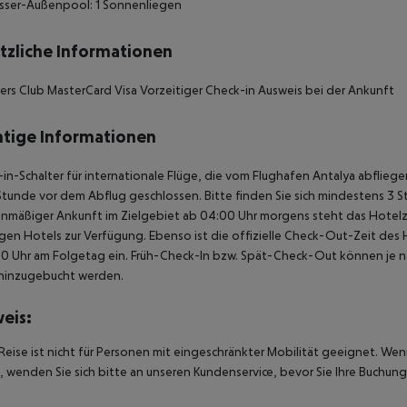
sser-Außenpool: 1 Sonnenliegen
tzliche Informationen
ers Club MasterCard Visa Vorzeitiger Check-in Ausweis bei der Ankunft
tige Informationen
in-Schalter für internationale Flüge, die vom Flughafen Antalya abflie
Stunde vor dem Abflug geschlossen. Bitte finden Sie sich mindestens 3 
anmäßiger Ankunft im Zielgebiet ab 04:00 Uhr morgens steht das Hotelz
igen Hotels zur Verfügung. Ebenso ist die offizielle Check-Out-Zeit des 
00 Uhr am Folgetag ein. Früh-Check-In bzw. Spät-Check-Out können je n
hinzugebucht werden.
eis:
Reise ist nicht für Personen mit eingeschränkter Mobilität geeignet. We
 wenden Sie sich bitte an unseren Kundenservice, bevor Sie Ihre Buchung