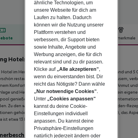
ähnliche Technologien, um
unsere Webseite für dich am
Laufen zu halten. Dadurch
können wir die Nutzung unserer
Plattform verstehen und
ebote
Hotelbeschreibung
Hotelmerkmale
verbessern, dir Support bieten
sowie Inhalte, Angebote und
lbeschreibung
Werbung anzeigen, die für dich
ng Hotels
relevant sind und zu dir passen.
4
Klicke auf
„Alle akzeptieren“
,
 Hotel im Herzen von Antalya liegt nur 3 Gehminuten vom Strand und 5
wenn du einverstanden bist. Dir
schön restaurierten, jahrhundertealten osmanischen Stadthäusern, verbi
reicht das Nötigste? Dann wähle
em Komfort. Die 60 Gästezimmer bewahren ihre historische Anmut und b
„Nur notwendige Cookies“
.
nlage und Heizung, eine Minibar, Internetzugang, Sat-TV und ein eigene
Unter
„Cookies anpassen“
ool genießen, sich auf den Sonnenliegen entspannen oder internationa
ßen. Zu den weiteren Annehmlichkeiten gehören eine 24-Stunden-Reze
kannst du deine Cookie-
tionen gehören das Antalya City Museum (3 km), Perge (20 km), das Asp
Einstellungen individuell
a ist etwa 13 km entfernt.
anpassen. Du kannst deine
Privatsphäre-Einstellungen
merbeschreibung
natürlich jederzeit ändern oder