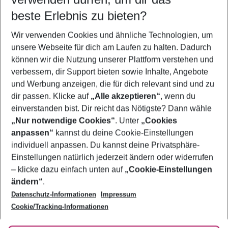
09.08.26
–
07.08.27
5-8 Nächte
beste Erlebnis zu bieten?
Wer wird verreisen
Wir verwenden Cookies und ähnliche Technologien, um
2 Erwachsene
Keine Kinder
unsere Webseite für dich am Laufen zu halten. Dadurch
können wir die Nutzung unserer Plattform verstehen und
Mehr Filter anzeigen
verbessern, dir Support bieten sowie Inhalte, Angebote
und Werbung anzeigen, die für dich relevant sind und zu
dir passen. Klicke auf
„Alle akzeptieren“
, wenn du
einverstanden bist. Dir reicht das Nötigste? Dann wähle
„Nur notwendige Cookies“
. Unter
„Cookies
anpassen“
kannst du deine Cookie-Einstellungen
Footer
Footer navigation
individuell anpassen. Du kannst deine Privatsphäre-
Über uns
Einstellungen natürlich jederzeit ändern oder widerrufen
AGB
– klicke dazu einfach unten auf
„Cookie-Einstellungen
Service & Hilfe
Bestpreisgarantie
ändern“
.
Datenschutz-Informationen
Impressum
Agenturbetreuung
Cookie-Einstellungen ändern
Folge uns
Barrierefreies Reisen
Cookie/Tracking-Informationen
Cookie-Richtlinie
Check-in
Datenschutz