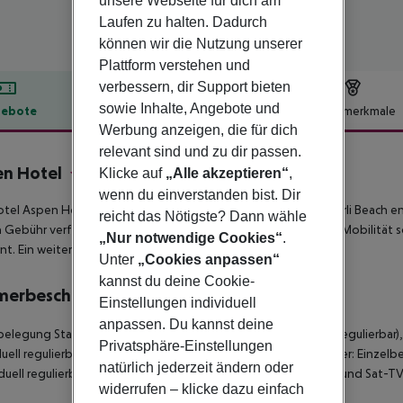
unsere Webseite für dich am
Laufen zu halten. Dadurch
können wir die Nutzung unserer
Plattform verstehen und
verbessern, dir Support bieten
sowie Inhalte, Angebote und
ebote
Hotelbeschreibung
Hotelmerkmale
Werbung anzeigen, die für dich
lbeschreibung
relevant sind und zu dir passen.
n Hotel
Klicke auf
„Alle akzeptieren“
,
3
wenn du einverstanden bist. Dir
tel Aspen Hotel liegt ca. 200 m vom Sand-/Kiesstrand Mermerli Beach 
reicht das Nötigste? Dann wähle
Gebühr verfügbar. Die Stadt Antalya ist ca. 1 km entfernt. Für Mobilität 
„Nur notwendige Cookies“
.
nt. Ein weiterer Flughafen (GZP) liegt in etwa 0 m Entfernung.
Unter
„Cookies anpassen“
kannst du deine Cookie-
merbeschreibung
Einstellungen individuell
anpassen. Du kannst deine
belegung Standard Zimmer: Mit Laminat, Heizung (individuell regulierbar)
Privatsphäre-Einstellungen
duell regulierbarer Klimaanlage. Einzelbelegung Standard Zimmer: Einze
natürlich jederzeit ändern oder
iduell regulierbar), Minibar (ggf. geg. Gebühr), Safe (kostenlos) und Sat-TV
widerrufen – klicke dazu einfach