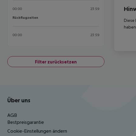
Hinw
00:00
23:59
Rückflugzeiten
Rückflugzeiten
Diese 
haben,
00:00
23:59
Filter zurücksetzen
Footer
Footer navigation
Über uns
AGB
Bestpreisgarantie
Cookie-Einstellungen ändern