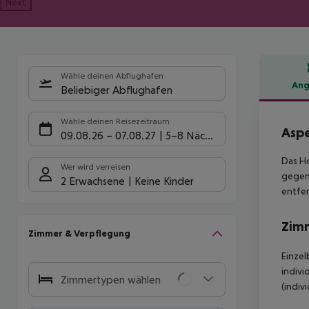
Next
Wähle deinen Abflughafen
Ang
Beliebiger Abflughafen
Hote
Wähle deinen Reisezeitraum
Aspe
09.08.26
–
07.08.27
5-8 Nächte
Das Ho
Wer wird verreisen
gegen 
2 Erwachsene
Keine Kinder
entfer
Zim
Zimmer & Verpflegung
Einzel
indivi
Zimmertypen wählen
(indiv