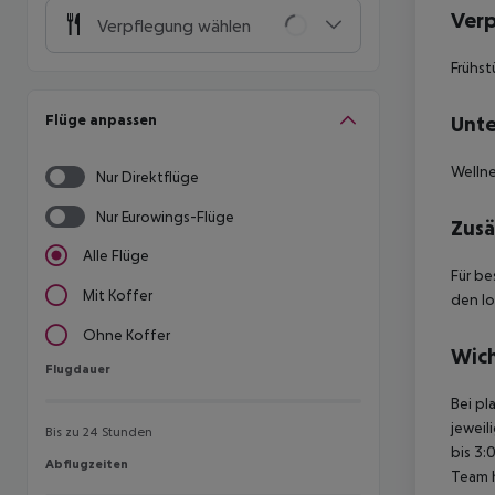
Ver
Verpflegung wählen
Frühst
Flüge anpassen
Unte
Welln
Nur Direktflüge
Nur Eurowings-Flüge
Zusä
Alle Flüge
Für be
Mit Koffer
den lo
Ohne Koffer
Wich
Flugdauer
Flugdauer
Bei pl
jeweil
Bis zu 24 Stunden
bis 3:
Abflugzeiten
Abflugzeiten
Team 