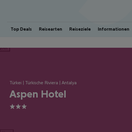
Top Deals
Reisearten
Reiseziele
Informationen
ious
Türkei | Türkische Riviera | Antalya
Aspen Hotel
3