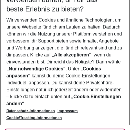
11.08.26
–
09.08.27
5-8 Nächte
beste Erlebnis zu bieten?
Wer wird verreisen
Wir verwenden Cookies und ähnliche Technologien, um
2 Erwachsene
Keine Kinder
unsere Webseite für dich am Laufen zu halten. Dadurch
können wir die Nutzung unserer Plattform verstehen und
Mehr Filter anzeigen
verbessern, dir Support bieten sowie Inhalte, Angebote
und Werbung anzeigen, die für dich relevant sind und zu
dir passen. Klicke auf
„Alle akzeptieren“
, wenn du
einverstanden bist. Dir reicht das Nötigste? Dann wähle
„Nur notwendige Cookies“
. Unter
„Cookies
anpassen“
kannst du deine Cookie-Einstellungen
Footer
Footer navigation
individuell anpassen. Du kannst deine Privatsphäre-
Über uns
Einstellungen natürlich jederzeit ändern oder widerrufen
AGB
– klicke dazu einfach unten auf
„Cookie-Einstellungen
Service & Hilfe
Bestpreisgarantie
ändern“
.
Datenschutz-Informationen
Impressum
Agenturbetreuung
Cookie-Einstellungen ändern
Folge uns
Barrierefreies Reisen
Cookie/Tracking-Informationen
Cookie-Richtlinie
Check-in
Datenschutz