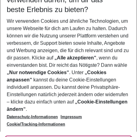
08.08.26
–
06.08.27
5-8 Nächte
beste Erlebnis zu bieten?
Wer wird verreisen
Wir verwenden Cookies und ähnliche Technologien, um
2 Erwachsene
Keine Kinder
unsere Webseite für dich am Laufen zu halten. Dadurch
können wir die Nutzung unserer Plattform verstehen und
Mehr Filter anzeigen
verbessern, dir Support bieten sowie Inhalte, Angebote
und Werbung anzeigen, die für dich relevant sind und zu
dir passen. Klicke auf
„Alle akzeptieren“
, wenn du
einverstanden bist. Dir reicht das Nötigste? Dann wähle
„Nur notwendige Cookies“
. Unter
„Cookies
anpassen“
kannst du deine Cookie-Einstellungen
Footer
Footer navigation
individuell anpassen. Du kannst deine Privatsphäre-
Über uns
Einstellungen natürlich jederzeit ändern oder widerrufen
AGB
– klicke dazu einfach unten auf
„Cookie-Einstellungen
Service & Hilfe
Bestpreisgarantie
ändern“
.
Datenschutz-Informationen
Impressum
Agenturbetreuung
Cookie-Einstellungen ändern
Folge uns
Barrierefreies Reisen
Cookie/Tracking-Informationen
Cookie-Richtlinie
Check-in
Datenschutz