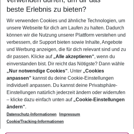
09.08.26
–
07.08.27
5-8 Nächte
beste Erlebnis zu bieten?
Wer wird verreisen
Wir verwenden Cookies und ähnliche Technologien, um
2 Erwachsene
Keine Kinder
unsere Webseite für dich am Laufen zu halten. Dadurch
können wir die Nutzung unserer Plattform verstehen und
Mehr Filter anzeigen
verbessern, dir Support bieten sowie Inhalte, Angebote
und Werbung anzeigen, die für dich relevant sind und zu
dir passen. Klicke auf
„Alle akzeptieren“
, wenn du
einverstanden bist. Dir reicht das Nötigste? Dann wähle
„Nur notwendige Cookies“
. Unter
„Cookies
anpassen“
kannst du deine Cookie-Einstellungen
Footer
Footer navigation
individuell anpassen. Du kannst deine Privatsphäre-
Über uns
Einstellungen natürlich jederzeit ändern oder widerrufen
AGB
– klicke dazu einfach unten auf
„Cookie-Einstellungen
Service & Hilfe
Bestpreisgarantie
ändern“
.
Datenschutz-Informationen
Impressum
Agenturbetreuung
Cookie-Einstellungen ändern
Folge uns
Barrierefreies Reisen
Cookie/Tracking-Informationen
Cookie-Richtlinie
Check-in
Datenschutz