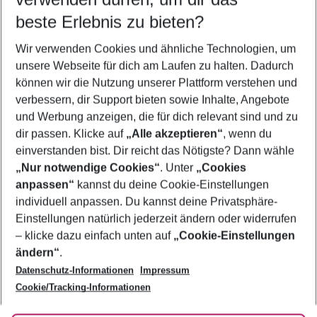
12.08.26
–
10.08.27
5-8 Nächte
beste Erlebnis zu bieten?
Wer wird verreisen
Wir verwenden Cookies und ähnliche Technologien, um
2 Erwachsene
Keine Kinder
unsere Webseite für dich am Laufen zu halten. Dadurch
können wir die Nutzung unserer Plattform verstehen und
Mehr Filter anzeigen
verbessern, dir Support bieten sowie Inhalte, Angebote
und Werbung anzeigen, die für dich relevant sind und zu
dir passen. Klicke auf
„Alle akzeptieren“
, wenn du
einverstanden bist. Dir reicht das Nötigste? Dann wähle
„Nur notwendige Cookies“
. Unter
„Cookies
anpassen“
kannst du deine Cookie-Einstellungen
Footer
Footer navigation
individuell anpassen. Du kannst deine Privatsphäre-
Über uns
Einstellungen natürlich jederzeit ändern oder widerrufen
AGB
– klicke dazu einfach unten auf
„Cookie-Einstellungen
Service & Hilfe
Bestpreisgarantie
ändern“
.
Datenschutz-Informationen
Impressum
Agenturbetreuung
Cookie-Einstellungen ändern
Folge uns
Barrierefreies Reisen
Cookie/Tracking-Informationen
Cookie-Richtlinie
Check-in
Datenschutz