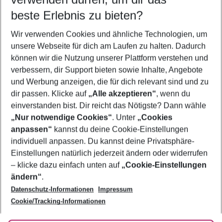
09.08.26
–
07.08.27
5-8 Nächte
beste Erlebnis zu bieten?
Wer wird verreisen
Wir verwenden Cookies und ähnliche Technologien, um
2 Erwachsene
Keine Kinder
unsere Webseite für dich am Laufen zu halten. Dadurch
können wir die Nutzung unserer Plattform verstehen und
Mehr Filter anzeigen
verbessern, dir Support bieten sowie Inhalte, Angebote
und Werbung anzeigen, die für dich relevant sind und zu
dir passen. Klicke auf
„Alle akzeptieren“
, wenn du
einverstanden bist. Dir reicht das Nötigste? Dann wähle
„Nur notwendige Cookies“
. Unter
„Cookies
anpassen“
kannst du deine Cookie-Einstellungen
Footer
Footer navigation
individuell anpassen. Du kannst deine Privatsphäre-
Über uns
Einstellungen natürlich jederzeit ändern oder widerrufen
AGB
– klicke dazu einfach unten auf
„Cookie-Einstellungen
Service & Hilfe
Bestpreisgarantie
ändern“
.
Datenschutz-Informationen
Impressum
Agenturbetreuung
Cookie-Einstellungen ändern
Folge uns
Barrierefreies Reisen
Cookie/Tracking-Informationen
Cookie-Richtlinie
Check-in
Datenschutz