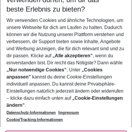
09.08.26
–
07.08.27
5-8 Nächte
beste Erlebnis zu bieten?
Wer wird verreisen
Wir verwenden Cookies und ähnliche Technologien, um
2 Erwachsene
Keine Kinder
unsere Webseite für dich am Laufen zu halten. Dadurch
können wir die Nutzung unserer Plattform verstehen und
Mehr Filter anzeigen
verbessern, dir Support bieten sowie Inhalte, Angebote
und Werbung anzeigen, die für dich relevant sind und zu
dir passen. Klicke auf
„Alle akzeptieren“
, wenn du
einverstanden bist. Dir reicht das Nötigste? Dann wähle
„Nur notwendige Cookies“
. Unter
„Cookies
anpassen“
kannst du deine Cookie-Einstellungen
Footer
Footer navigation
individuell anpassen. Du kannst deine Privatsphäre-
Über uns
Einstellungen natürlich jederzeit ändern oder widerrufen
AGB
– klicke dazu einfach unten auf
„Cookie-Einstellungen
Service & Hilfe
Bestpreisgarantie
ändern“
.
Datenschutz-Informationen
Impressum
Agenturbetreuung
Cookie-Einstellungen ändern
Folge uns
Barrierefreies Reisen
Cookie/Tracking-Informationen
Cookie-Richtlinie
Check-in
Datenschutz