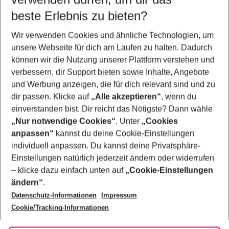
08.08.26
–
06.08.27
5-8 Nächte
beste Erlebnis zu bieten?
Wer wird verreisen
Wir verwenden Cookies und ähnliche Technologien, um
2 Erwachsene
Keine Kinder
unsere Webseite für dich am Laufen zu halten. Dadurch
können wir die Nutzung unserer Plattform verstehen und
Mehr Filter anzeigen
verbessern, dir Support bieten sowie Inhalte, Angebote
und Werbung anzeigen, die für dich relevant sind und zu
dir passen. Klicke auf
„Alle akzeptieren“
, wenn du
einverstanden bist. Dir reicht das Nötigste? Dann wähle
„Nur notwendige Cookies“
. Unter
„Cookies
anpassen“
kannst du deine Cookie-Einstellungen
Footer
Footer navigation
individuell anpassen. Du kannst deine Privatsphäre-
Über uns
Einstellungen natürlich jederzeit ändern oder widerrufen
AGB
– klicke dazu einfach unten auf
„Cookie-Einstellungen
Service & Hilfe
Bestpreisgarantie
ändern“
.
Datenschutz-Informationen
Impressum
Agenturbetreuung
Cookie-Einstellungen ändern
Folge uns
Barrierefreies Reisen
Cookie/Tracking-Informationen
Cookie-Richtlinie
Check-in
Datenschutz