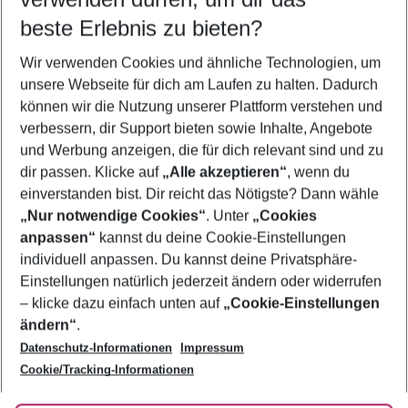
08.08.26
–
06.08.27
5-8 Nächte
beste Erlebnis zu bieten?
Wer wird verreisen
Wir verwenden Cookies und ähnliche Technologien, um
2 Erwachsene
Keine Kinder
unsere Webseite für dich am Laufen zu halten. Dadurch
können wir die Nutzung unserer Plattform verstehen und
Mehr Filter anzeigen
verbessern, dir Support bieten sowie Inhalte, Angebote
und Werbung anzeigen, die für dich relevant sind und zu
dir passen. Klicke auf
„Alle akzeptieren“
, wenn du
einverstanden bist. Dir reicht das Nötigste? Dann wähle
„Nur notwendige Cookies“
. Unter
„Cookies
anpassen“
kannst du deine Cookie-Einstellungen
Footer
Footer navigation
individuell anpassen. Du kannst deine Privatsphäre-
Über uns
Einstellungen natürlich jederzeit ändern oder widerrufen
AGB
– klicke dazu einfach unten auf
„Cookie-Einstellungen
Service & Hilfe
Bestpreisgarantie
ändern“
.
Datenschutz-Informationen
Impressum
Agenturbetreuung
Cookie-Einstellungen ändern
Folge uns
Barrierefreies Reisen
Cookie/Tracking-Informationen
Cookie-Richtlinie
Check-in
Datenschutz