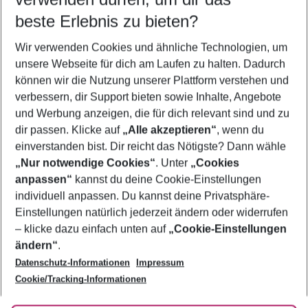
12.08.26
–
10.08.27
5-8 Nächte
beste Erlebnis zu bieten?
Wer wird verreisen
Wir verwenden Cookies und ähnliche Technologien, um
2 Erwachsene
Keine Kinder
unsere Webseite für dich am Laufen zu halten. Dadurch
können wir die Nutzung unserer Plattform verstehen und
Mehr Filter anzeigen
verbessern, dir Support bieten sowie Inhalte, Angebote
und Werbung anzeigen, die für dich relevant sind und zu
dir passen. Klicke auf
„Alle akzeptieren“
, wenn du
einverstanden bist. Dir reicht das Nötigste? Dann wähle
„Nur notwendige Cookies“
. Unter
„Cookies
anpassen“
kannst du deine Cookie-Einstellungen
Footer
Footer navigation
individuell anpassen. Du kannst deine Privatsphäre-
Über uns
Einstellungen natürlich jederzeit ändern oder widerrufen
AGB
– klicke dazu einfach unten auf
„Cookie-Einstellungen
Service & Hilfe
Bestpreisgarantie
ändern“
.
Datenschutz-Informationen
Impressum
Agenturbetreuung
Cookie-Einstellungen ändern
Folge uns
Barrierefreies Reisen
Cookie/Tracking-Informationen
Cookie-Richtlinie
Check-in
Datenschutz