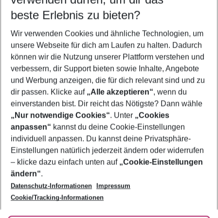
09.08.26
–
07.08.27
5-8 Nächte
beste Erlebnis zu bieten?
Wer wird verreisen
Wir verwenden Cookies und ähnliche Technologien, um
2 Erwachsene
Keine Kinder
unsere Webseite für dich am Laufen zu halten. Dadurch
können wir die Nutzung unserer Plattform verstehen und
Mehr Filter anzeigen
verbessern, dir Support bieten sowie Inhalte, Angebote
und Werbung anzeigen, die für dich relevant sind und zu
dir passen. Klicke auf
„Alle akzeptieren“
, wenn du
einverstanden bist. Dir reicht das Nötigste? Dann wähle
„Nur notwendige Cookies“
. Unter
„Cookies
anpassen“
kannst du deine Cookie-Einstellungen
Footer
Footer navigation
individuell anpassen. Du kannst deine Privatsphäre-
Über uns
Einstellungen natürlich jederzeit ändern oder widerrufen
AGB
– klicke dazu einfach unten auf
„Cookie-Einstellungen
Service & Hilfe
Bestpreisgarantie
ändern“
.
Datenschutz-Informationen
Impressum
Agenturbetreuung
Cookie-Einstellungen ändern
Folge uns
Barrierefreies Reisen
Cookie/Tracking-Informationen
Cookie-Richtlinie
Check-in
Datenschutz