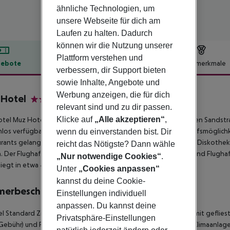
ähnliche Technologien, um
unsere Webseite für dich am
Laufen zu halten. Dadurch
können wir die Nutzung unserer
Plattform verstehen und
ebote
Hotelbeschreibung
Hotelmerkmale
verbessern, dir Support bieten
lbeschreibung
sowie Inhalte, Angebote und
Werbung anzeigen, die für dich
 Hotel
relevant sind und zu dir passen.
3
Klicke auf
„Alle akzeptieren“
,
tel Muz Hotel (ex. Kleopatra Muz Hotel) liegt direkt am privaten Sand
los verfügbar. Die Stadt Antalya ist ca. 135 km entfernt. Einkaufsmöglic
wenn du einverstanden bist. Dir
rants gelangt man ebenfalls nach rund 2 km. Auch die nächste Diskothek 
reicht das Nötigste? Dann wähle
h. Der Flughafen (AYT) ist ca. 120 km entfernt. Zwischen Hotel und Flugha
„Nur notwendige Cookies“
.
liegt in etwa 46 km Entfernung.
Unter
„Cookies anpassen“
kannst du deine Cookie-
merbeschreibung
Einstellungen individuell
anpassen. Du kannst deine
 Standard Zimmer (Meerblick): Die Zimmer sind ausgestattet mit geflies
Privatsphäre-Einstellungen
Gebühr) und Flatscreen-Sat-TV sowie individuell regulierbarer Klimaanlag