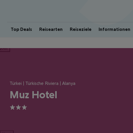
Top Deals
Reisearten
Reiseziele
Informationen
ious
Türkei | Türkische Riviera | Alanya
Muz Hotel
3