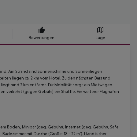
Bewertungen
Lage
strand. Am Strand sind Sonnenschirme und Sonnenliegen
hkeiten liegen ca. 2 km vom Hotel. Zu den nächsten Bars und
liegt rund 2 km entfernt. Für Mobilität sorgt ein Mietwagen-
fen verkehrt (gegen Gebühr) ein Shuttle. Ein weiterer Flughafen
tem Boden, Minibar (geg. Gebühr), Internet (geg. Gebühr), Safe
e. Badezimmer mit Dusche (Größe: 18 - 22 m²). Handtücher