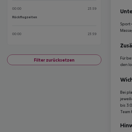
00:00
23:59
Unte
Rückflugzeiten
Rückflugzeiten
Sport-
Massa
00:00
23:59
Zusä
Für be
Filter zurücksetzen
den lo
Wich
Bei pl
jeweil
bis 3:
Team 
Hinw