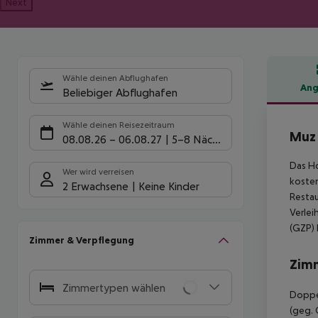
Next
Wähle deinen Abflughafen
Ang
Beliebiger Abflughafen
Hote
Wähle deinen Reisezeitraum
Muz
08.08.26
–
06.08.27
5-8 Nächte
Das Ho
Wer wird verreisen
kosten
2 Erwachsene
Keine Kinder
Restau
Verlei
(GZP) 
Zimmer & Verpflegung
Zim
Zimmertypen wählen
Doppel
(geg. 