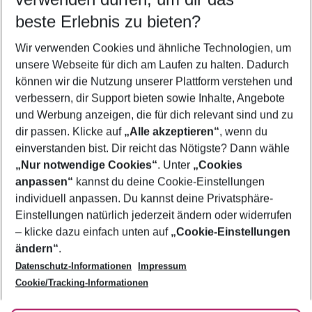
08.08.26
–
06.08.27
5-8 Nächte
beste Erlebnis zu bieten?
Wer wird verreisen
Wir verwenden Cookies und ähnliche Technologien, um
2 Erwachsene
Keine Kinder
unsere Webseite für dich am Laufen zu halten. Dadurch
können wir die Nutzung unserer Plattform verstehen und
Mehr Filter anzeigen
verbessern, dir Support bieten sowie Inhalte, Angebote
und Werbung anzeigen, die für dich relevant sind und zu
dir passen. Klicke auf
„Alle akzeptieren“
, wenn du
einverstanden bist. Dir reicht das Nötigste? Dann wähle
„Nur notwendige Cookies“
. Unter
„Cookies
anpassen“
kannst du deine Cookie-Einstellungen
Footer
Footer navigation
individuell anpassen. Du kannst deine Privatsphäre-
Über uns
Einstellungen natürlich jederzeit ändern oder widerrufen
AGB
– klicke dazu einfach unten auf
„Cookie-Einstellungen
Service & Hilfe
Bestpreisgarantie
ändern“
.
Datenschutz-Informationen
Impressum
Agenturbetreuung
Cookie-Einstellungen ändern
Folge uns
Barrierefreies Reisen
Cookie/Tracking-Informationen
Cookie-Richtlinie
Check-in
Datenschutz