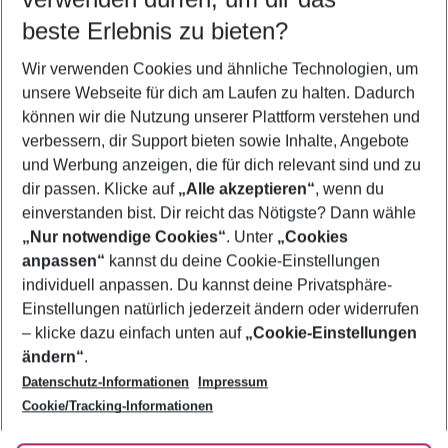
09.08.26
–
07.08.27
5-8 Nächte
beste Erlebnis zu bieten?
Wer wird verreisen
Wir verwenden Cookies und ähnliche Technologien, um
2 Erwachsene
Keine Kinder
unsere Webseite für dich am Laufen zu halten. Dadurch
können wir die Nutzung unserer Plattform verstehen und
Mehr Filter anzeigen
verbessern, dir Support bieten sowie Inhalte, Angebote
und Werbung anzeigen, die für dich relevant sind und zu
dir passen. Klicke auf
„Alle akzeptieren“
, wenn du
einverstanden bist. Dir reicht das Nötigste? Dann wähle
„Nur notwendige Cookies“
. Unter
„Cookies
anpassen“
kannst du deine Cookie-Einstellungen
Footer
Footer navigation
individuell anpassen. Du kannst deine Privatsphäre-
Über uns
Einstellungen natürlich jederzeit ändern oder widerrufen
AGB
– klicke dazu einfach unten auf
„Cookie-Einstellungen
Service & Hilfe
Bestpreisgarantie
ändern“
.
Datenschutz-Informationen
Impressum
Agenturbetreuung
Cookie-Einstellungen ändern
Folge uns
Barrierefreies Reisen
Cookie/Tracking-Informationen
Cookie-Richtlinie
Check-in
Datenschutz