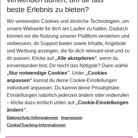
11.08.26
–
09.08.27
5-8 Nächte
beste Erlebnis zu bieten?
Wer wird verreisen
Wir verwenden Cookies und ähnliche Technologien, um
2 Erwachsene
Keine Kinder
unsere Webseite für dich am Laufen zu halten. Dadurch
können wir die Nutzung unserer Plattform verstehen und
Mehr Filter anzeigen
verbessern, dir Support bieten sowie Inhalte, Angebote
und Werbung anzeigen, die für dich relevant sind und zu
dir passen. Klicke auf
„Alle akzeptieren“
, wenn du
einverstanden bist. Dir reicht das Nötigste? Dann wähle
„Nur notwendige Cookies“
. Unter
„Cookies
anpassen“
kannst du deine Cookie-Einstellungen
Footer
Footer navigation
individuell anpassen. Du kannst deine Privatsphäre-
Über uns
Einstellungen natürlich jederzeit ändern oder widerrufen
AGB
– klicke dazu einfach unten auf
„Cookie-Einstellungen
Service & Hilfe
Bestpreisgarantie
ändern“
.
Datenschutz-Informationen
Impressum
Agenturbetreuung
Cookie-Einstellungen ändern
Folge uns
Barrierefreies Reisen
Cookie/Tracking-Informationen
Cookie-Richtlinie
Check-in
Datenschutz