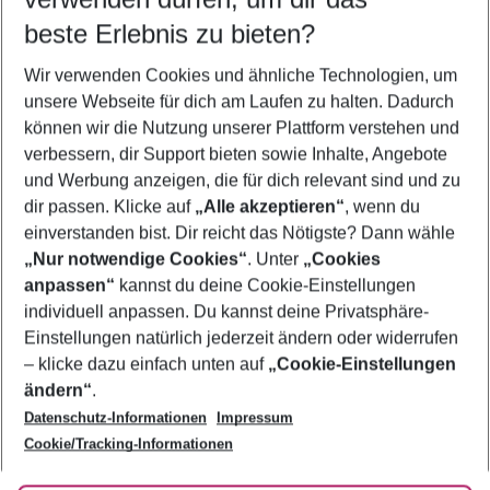
11.08.26
–
09.08.27
5-8 Nächte
beste Erlebnis zu bieten?
Wer wird verreisen
Wir verwenden Cookies und ähnliche Technologien, um
2 Erwachsene
Keine Kinder
unsere Webseite für dich am Laufen zu halten. Dadurch
können wir die Nutzung unserer Plattform verstehen und
Mehr Filter anzeigen
verbessern, dir Support bieten sowie Inhalte, Angebote
und Werbung anzeigen, die für dich relevant sind und zu
dir passen. Klicke auf
„Alle akzeptieren“
, wenn du
einverstanden bist. Dir reicht das Nötigste? Dann wähle
„Nur notwendige Cookies“
. Unter
„Cookies
anpassen“
kannst du deine Cookie-Einstellungen
Footer
Footer navigation
individuell anpassen. Du kannst deine Privatsphäre-
Über uns
Einstellungen natürlich jederzeit ändern oder widerrufen
AGB
– klicke dazu einfach unten auf
„Cookie-Einstellungen
Service & Hilfe
Bestpreisgarantie
ändern“
.
Datenschutz-Informationen
Impressum
Agenturbetreuung
Cookie-Einstellungen ändern
Folge uns
Barrierefreies Reisen
Cookie/Tracking-Informationen
Cookie-Richtlinie
Check-in
Datenschutz